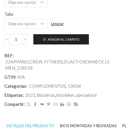
Talla
Limpiar
AÑADIR AL CARRITO
Camiseta
con
cuello
REF:
redondo
22APPARELCREW_FITNESSLEGACY CREWNECK LS
de
MEN_218518
manga
larga
GTIN:
N/A
Legacy
para
Categorías:
COMPLEMENTOS
,
CREW
hombre
cantidad
Etiquetas:
2023
,
Bicicletas
,
biciobiker
,
specialized
Compartir:
DETALLES DEL PRODUCTO
BICIS MONTADAS Y REVISADAS
PLAN