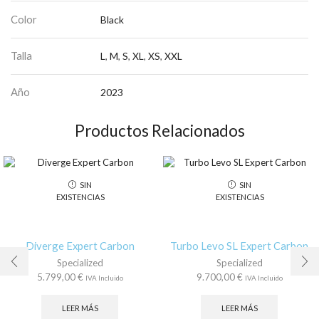
Color
Black
Talla
L
,
M
,
S
,
XL
,
XS
,
XXL
Año
2023
Productos Relacionados
SIN
SIN
EXISTENCIAS
EXISTENCIAS
Diverge Expert Carbon
Turbo Levo SL Expert Carbon
Specialized
Specialized
5.799,00
€
9.700,00
€
IVA Incluido
IVA Incluido
LEER MÁS
LEER MÁS