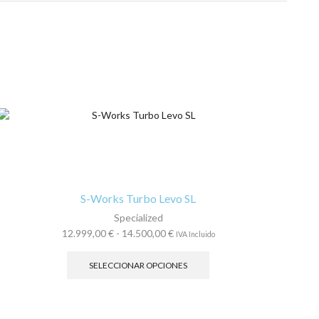
S-Works Turbo Levo SL
Specialized
Rango
12.999,00
€
-
14.500,00
€
IVA Incluido
de
Este
precios:
producto
SELECCIONAR OPCIONES
desde
tiene
12.999,00 €
múltiples
hasta
variantes.