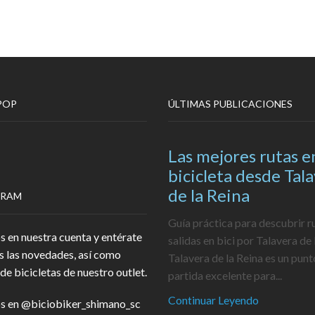
POP
ÚLTIMAS PUBLICACIONES
Las mejores rutas e
bicicleta desde Tal
de la Reina
GRAM
Guía práctica para descubrir r
s en nuestra cuenta y entérate
salidas en bici por Talavera de 
s las novedades, así como
Talavera de la Reina es un punt
de bicicletas de nuestro outlet.
partida excelente para...
Continuar Leyendo
s en
@biciobiker_shimano_sc