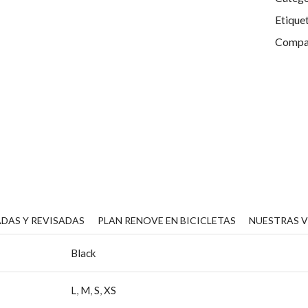
Etique
Compar
DAS Y REVISADAS
PLAN RENOVE EN BICICLETAS
NUESTRAS 
Black
L
,
M
,
S
,
XS