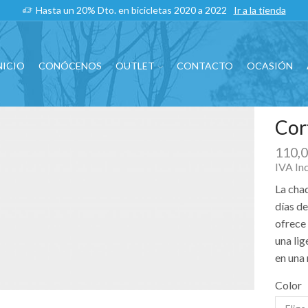
Hasta un 20% Dto. en bicicletas 2020 a 2022
Ir a la tienda
NICIO
CONÓCENOS
OUTLET
CONTACTO
OCASIÓN
Cor
110,
IVA In
La chaq
días de
ofrece 
una lig
en una
Color