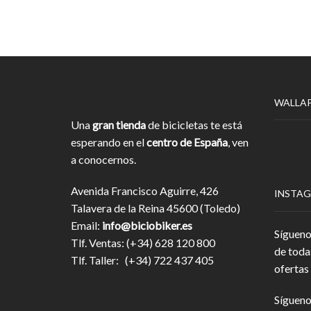
WALLA
Una
gran tienda
de bicicletas te está
esperando en el
centro de España
, ven
a conocernos.
Avenida Francisco Aguirre, 426
INSTA
Talavera de la Reina 45600 (Toledo)
Email:
info@biciobiker.es
Sígueno
Tlf. Ventas: (+34) 628 120 800
de toda
Tlf. Taller: (+34) 722 437 405
ofertas 
Sígueno