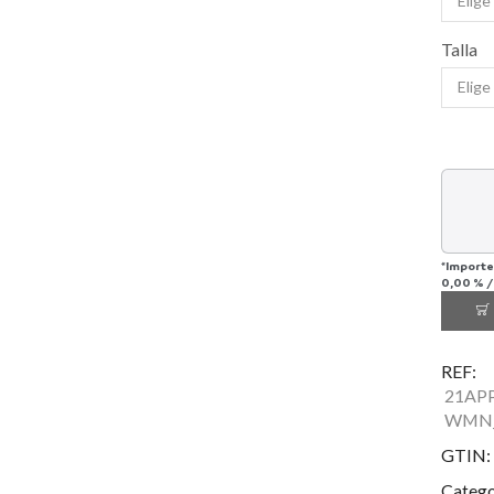
Talla
*Importe
0,00 %
REF:
21AP
WMN_
GTIN:
Catego