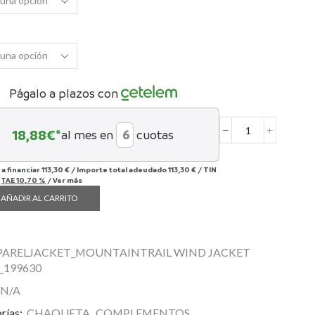
Págalo a plazos con
18,88
€*
al mes en
cuotas
Cortavientos
Women's
Trail
 a financiar
113,30 €
/
Importe total adeudado
113,30 €
/
TIN
cantidad
/
TAE
10,70 %
/
Ver más
AÑADIR AL CARRITO
PARELJACKET_MOUNTAINTRAIL WIND JACKET
199630
N/A
rías:
CHAQUETA
,
COMPLEMENTOS