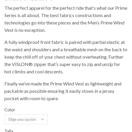
de
The perfect apparel for the perfect ride that’s what our Prime
precios:
Series is all about. The best fabrics constructions and
desde
100,00 €
technologies go into these pieces and the Men’s Prime Wind
hasta
Vest is no exception.
110,00 €
A fully windproof front fabric is paired with partial elastic at
the waist and shoulders and a breathable mesh on the back to
keep the chill off of your chest without overheating. Further
the VISLON® zipper that’s super easy to zip and unzip for
hot climbs and cool descents.
Finally we’ve made the Prime Wind Vest as lightweight and
packable as possible ensuring it easily stows in a jersey
pocket with room to spare.
Color
Talla