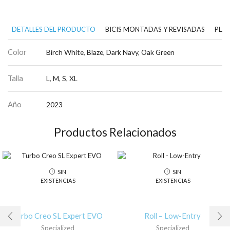
DETALLES DEL PRODUCTO
BICIS MONTADAS Y REVISADAS
PLAN
Color
Birch White
,
Blaze
,
Dark Navy
,
Oak Green
Talla
L
,
M
,
S
,
XL
Año
2023
Productos Relacionados
SIN
SIN
EXISTENCIAS
EXISTENCIAS
Turbo Creo SL Expert EVO
Roll – Low-Entry
Specialized
Specialized