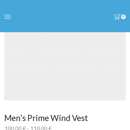
0
Men’s Prime Wind Vest
Rango
100,00
€
-
110,00
€