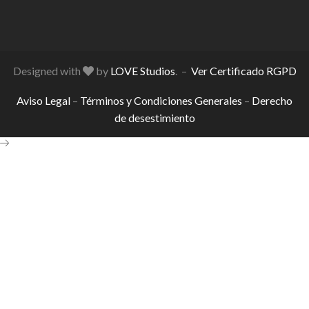
Designed with
by
LOVE Studios
. –
Ver Certificado RGPD
Aviso Legal
–
Términos y Condiciones Generales
–
Derecho
de desestimiento