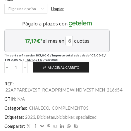
Limpiar
Págalo a plazos con
17,17
€*
al mes en
cuotas
*Importe a financiar
103,00 €
/
Importe total adeudado
103,00 €
/
TIN
0,00 %
/
TAE
10,71 %
/
Ver más
AÑADIR AL CARRITO
Men's
Prime
Wind
REF:
Vest
22APPARELVEST_ROADPRIME WIND VEST MEN_216654
cantidad
GTIN:
N/A
Categorías:
CHALECO
,
COMPLEMENTOS
Etiquetas:
2023
,
Bicicletas
,
biciobiker
,
specialized
Compartir: