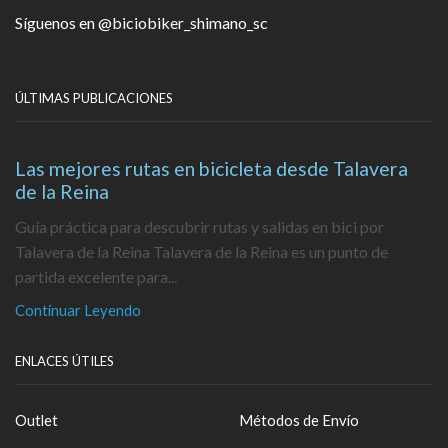
Síguenos en
@biciobiker_shimano_sc
ÚLTIMAS PUBLICACIONES
Las mejores rutas en bicicleta desde Talavera
de la Reina
Guía práctica para descubrir rutas y salidas en bici por
Talavera de la Reina Talavera de la Reina es un punto de
partida excelente para...
Continuar Leyendo
ENLACES ÚTILES
Outlet
Métodos de Envío