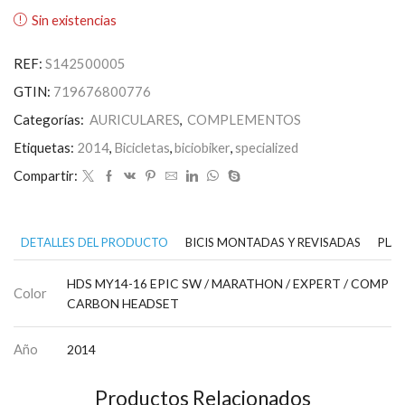
Sin existencias
REF:
S142500005
GTIN:
719676800776
Categorías:
AURICULARES
,
COMPLEMENTOS
Etiquetas:
2014
,
Bicicletas
,
biciobiker
,
specialized
Compartir:
DETALLES DEL PRODUCTO
BICIS MONTADAS Y REVISADAS
PLAN
HDS MY14-16 EPIC SW / MARATHON / EXPERT / COMP
Color
CARBON HEADSET
Año
2014
Productos Relacionados