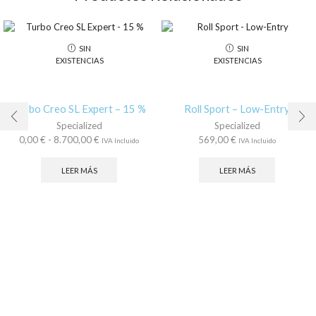
SIN
SIN
EXISTENCIAS
EXISTENCIAS
Turbo Creo SL Expert – 15 %
Roll Sport – Low-Entry
Specialized
Specialized
Rango
0,00
€
-
8.700,00
€
569,00
€
IVA Incluido
IVA Incluido
de
precios:
LEER MÁS
LEER MÁS
desde
0,00 €
hasta
8.700,00 €