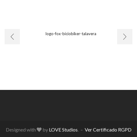
Designed with
by
LOVE Studios
. –
Ver Certificado RGPD