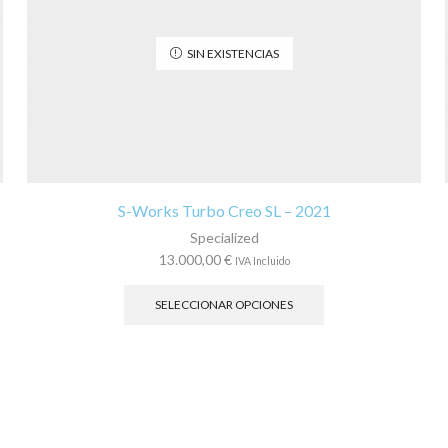
SIN EXISTENCIAS
S-Works Turbo Creo SL – 2021
Specialized
13.000,00
€
IVA Incluido
Este
producto
SELECCIONAR OPCIONES
tiene
múltiples
variantes.
Las
opciones
se
pueden