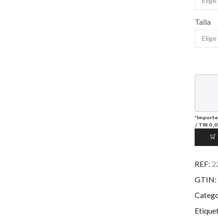
Talla
*Importe
/
TIN
0,
REF:
2
GTIN:
Catego
Etique