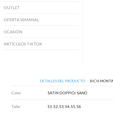
OUTLET
OFERTA SEMANAL
OCASIÓN
ARTÍCULOS TIKTOK
DETALLES DEL PRODUCTO
BICIS MONTA
Color
SATIN DOPPIO/ SAND
Talla
S1
,
S2
,
S3
,
S4
,
S5
,
S6