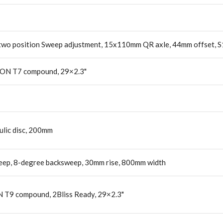
wo position Sweep adjustment, 15x110mm QR axle, 44mm offset, S1
PTON T7 compound, 29×2.3"
ulic disc, 200mm
weep, 8-degree backsweep, 30mm rise, 800mm width
 T9 compound, 2Bliss Ready, 29×2.3"