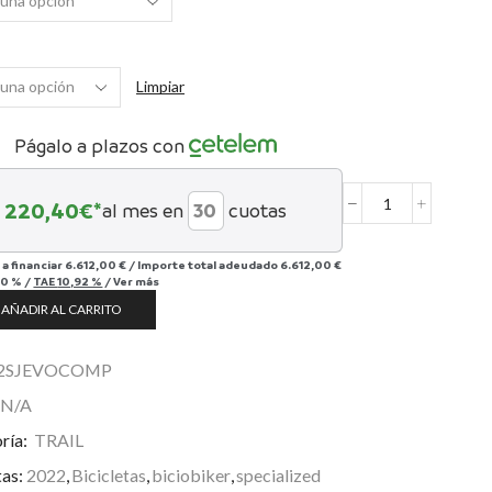
Limpiar
Págalo a plazos con
220,40
€*
al mes en
cuotas
Stumpjumper
EVO
Comp
 a financiar
6.612,00 €
/
Importe total adeudado
6.612,00 €
cantidad
00 %
/
TAE
10,92 %
/
Ver más
AÑADIR AL CARRITO
2SJEVOCOMP
N/A
ría:
TRAIL
tas:
2022
,
Bicicletas
,
biciobiker
,
specialized