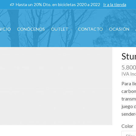
Hasta un 20% Dto. en bicicletas 2020 a 2022
Ir a la tienda
NICIO
CONÓCENOS
OUTLET
CONTACTO
OCASIÓN
Stu
5.80
IVA In
Para l
carbon
transm
juego d
sender
Color