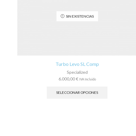
SIN EXISTENCIAS
Turbo Levo SL Comp
Specialized
6.000,00
€
IVA Incluido
Este
producto
SELECCIONAR OPCIONES
tiene
múltiples
variantes.
Las
opciones
se
pueden