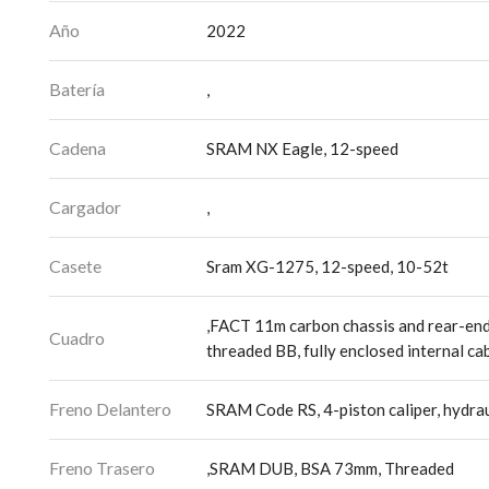
Año
2022
Batería
,
Cadena
SRAM NX Eagle, 12-speed
Cargador
,
Casete
Sram XG-1275, 12-speed, 10-52t
,FACT 11m carbon chassis and rear-end
Cuadro
threaded BB, fully enclosed internal ca
Freno Delantero
SRAM Code RS, 4-piston caliper, hydra
Freno Trasero
,SRAM DUB, BSA 73mm, Threaded