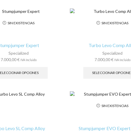
múltiples
variantes.
Las
opciones
SIN EXISTENCIAS
SIN EXISTENCIAS
se
pueden
elegir
en
Stumpjumper Expert
Turbo Levo Comp Al
la
Specialized
Specialized
página
7.000,00
€
7.000,00
€
IVA Incluido
IVA Incluido
de
Este
producto
producto
SELECCIONAR OPCIONES
SELECCIONAR OPCIONE
tiene
múltiples
variantes.
Las
opciones
SIN EXISTENCIAS
se
pueden
elegir
en
bo Levo SL Comp Alloy
Stumpjumper EVO Expert