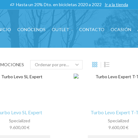
Hasta un 20% Dto. en bicicletas 2020 a 2022
Ir a la tienda
NICIO
CONÓCENOS
OUTLET
CONTACTO
OCASIÓN
OMOCIONES
urbo Levo SL Expert
Turbo Levo Expert T-
Specialized
Specialized
9.600,00
€
9.600,00
€
Este