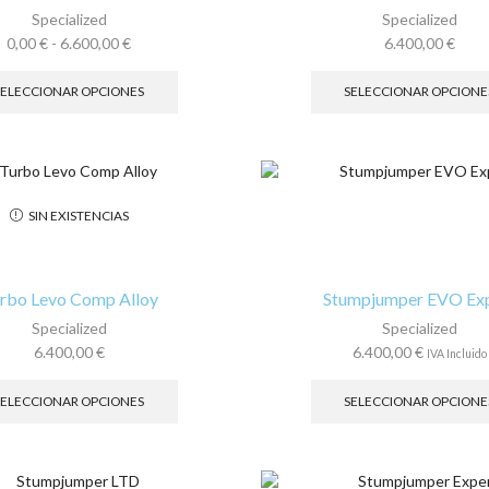
la
Specialized
Specialized
página
Rango
0,00
€
-
6.600,00
€
6.400,00
€
de
de
Este
producto
precios:
producto
SELECCIONAR OPCIONES
SELECCIONAR OPCIONE
desde
tiene
0,00 €
múltiples
hasta
variantes.
6.600,00 €
Las
opciones
SIN EXISTENCIAS
se
pueden
elegir
en
rbo Levo Comp Alloy
Stumpjumper EVO Ex
la
Specialized
Specialized
página
6.400,00
€
6.400,00
€
IVA Incluido
de
Este
producto
producto
SELECCIONAR OPCIONES
SELECCIONAR OPCIONE
tiene
múltiples
variantes.
Las