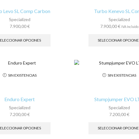
elegir
en
o Levo SL Comp Carbon
Turbo Kenevo SL C
la
Specialized
Specialized
página
7.900,00
€
7.900,00
€
IVA Incluido
de
Este
producto
producto
SELECCIONAR OPCIONES
SELECCIONAR OPCIONE
tiene
múltiples
variantes.
Las
opciones
SIN EXISTENCIAS
SIN EXISTENCIAS
se
pueden
elegir
en
Enduro Expert
Stumpjumper EVO 
la
Specialized
Specialized
página
7.200,00
€
7.200,00
€
de
Este
producto
producto
SELECCIONAR OPCIONES
SELECCIONAR OPCIONE
tiene