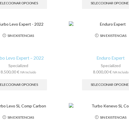
producto
SELECCIONAR OPCIONES
SELECCIONAR OPCIONE
tiene
múltiples
variantes.
Las
opciones
SIN EXISTENCIAS
SIN EXISTENCIAS
se
pueden
elegir
en
bo Levo Expert – 2022
Enduro Expert
la
Specialized
Specialized
página
8.500,00
€
8.000,00
€
IVA Incluido
IVA Incluido
de
Este
producto
producto
SELECCIONAR OPCIONES
SELECCIONAR OPCIONE
tiene
múltiples
variantes.
Las
opciones
SIN EXISTENCIAS
SIN EXISTENCIAS
se
pueden