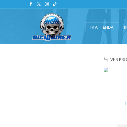
IR A TIENDA
I
VER PR
T