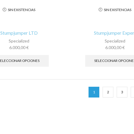
opciones
SIN EXISTENCIAS
SIN EXISTENCIAS
se
pueden
elegir
en
Stumpjumper LTD
Stumpjumper Exper
la
Specialized
Specialized
página
6.000,00
€
6.000,00
€
de
Este
producto
producto
SELECCIONAR OPCIONES
SELECCIONAR OPCIONE
tiene
múltiples
variantes.
Las
opciones
1
2
3
se
pueden
elegir
en
la
página