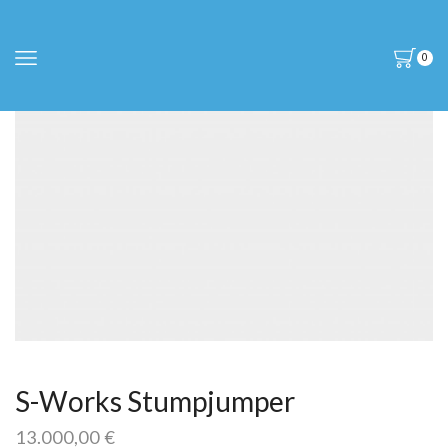
0
S-Works Stumpjumper
13.000,00
€