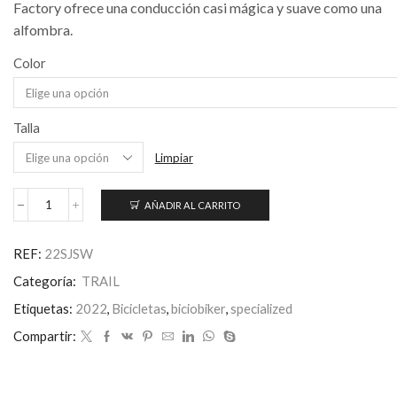
Factory ofrece una conducción casi mágica y suave como una
alfombra.
Color
Talla
Limpiar
AÑADIR AL CARRITO
S-
Works
Stumpjumper
REF:
22SJSW
cantidad
Categoría:
TRAIL
Etiquetas:
2022
,
Bicicletas
,
biciobiker
,
specialized
Compartir: