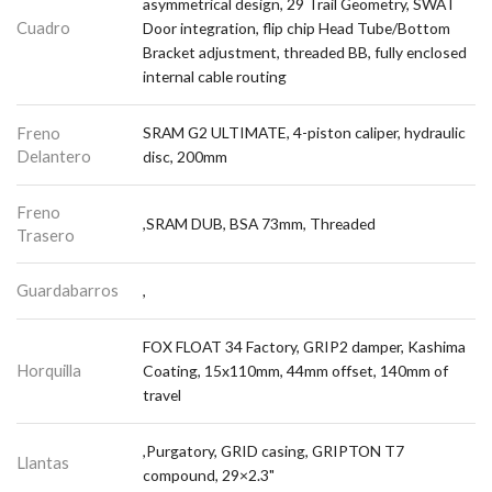
asymmetrical design, 29 Trail Geometry, SWAT
Cuadro
Door integration, flip chip Head Tube/Bottom
Bracket adjustment, threaded BB, fully enclosed
internal cable routing
Freno
SRAM G2 ULTIMATE, 4-piston caliper, hydraulic
Delantero
disc, 200mm
Freno
,SRAM DUB, BSA 73mm, Threaded
Trasero
Guardabarros
,
FOX FLOAT 34 Factory, GRIP2 damper, Kashima
Horquilla
Coating, 15x110mm, 44mm offset, 140mm of
travel
,Purgatory, GRID casing, GRIPTON T7
Llantas
compound, 29×2.3"