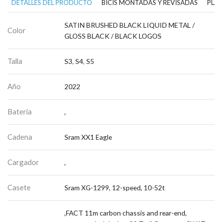
DETALLES DEL PRODUCTO
BICIS MONTADAS Y REVISADAS
PLAN
SATIN BRUSHED BLACK LIQUID METAL /
Color
GLOSS BLACK / BLACK LOGOS
Talla
S3
,
S4
,
S5
Año
2022
Batería
,
Cadena
Sram XX1 Eagle
Cargador
,
Casete
Sram XG-1299, 12-speed, 10-52t
,FACT 11m carbon chassis and rear-end,