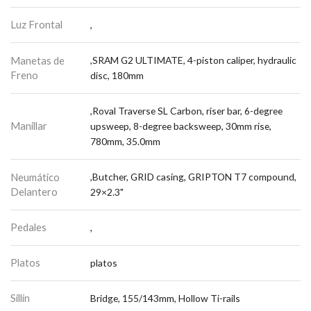
Luz Frontal
,
Manetas de
,SRAM G2 ULTIMATE, 4-piston caliper, hydraulic
Freno
disc, 180mm
,Roval Traverse SL Carbon, riser bar, 6-degree
Manillar
upsweep, 8-degree backsweep, 30mm rise,
780mm, 35.0mm
Neumático
,Butcher, GRID casing, GRIPTON T7 compound,
Delantero
29×2.3"
Pedales
,
Platos
platos
Sillín
Bridge, 155/143mm, Hollow Ti-rails