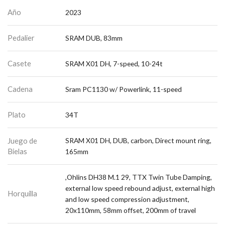
Año
2023
Pedalier
SRAM DUB, 83mm
Casete
SRAM X01 DH, 7-speed, 10-24t
Cadena
Sram PC1130 w/ Powerlink, 11-speed
Plato
34T
Juego de
SRAM X01 DH, DUB, carbon, Direct mount ring,
Bielas
165mm
,Ohlins DH38 M.1 29, TTX Twin Tube Damping,
external low speed rebound adjust, external high
Horquilla
and low speed compression adjustment,
20x110mm, 58mm offset, 200mm of travel