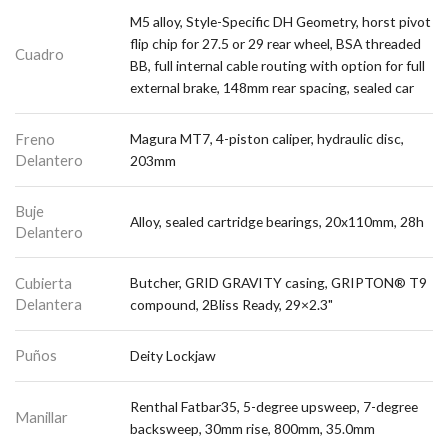
M5 alloy, Style-Specific DH Geometry, horst pivot
flip chip for 27.5 or 29 rear wheel, BSA threaded
Cuadro
BB, full internal cable routing with option for full
external brake, 148mm rear spacing, sealed car
Freno
Magura MT7, 4-piston caliper, hydraulic disc,
Delantero
203mm
Buje
Alloy, sealed cartridge bearings, 20x110mm, 28h
Delantero
Cubierta
Butcher, GRID GRAVITY casing, GRIPTON® T9
Delantera
compound, 2Bliss Ready, 29×2.3"
Puños
Deity Lockjaw
Renthal Fatbar35, 5-degree upsweep, 7-degree
Manillar
backsweep, 30mm rise, 800mm, 35.0mm