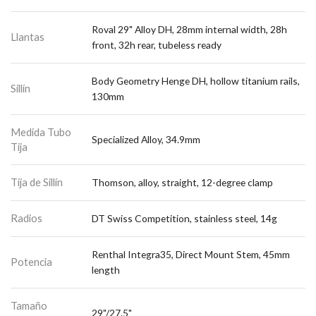
Roval 29" Alloy DH, 28mm internal width, 28h
Llantas
front, 32h rear, tubeless ready
Body Geometry Henge DH, hollow titanium rails,
Sillín
130mm
Medida Tubo
Specialized Alloy, 34.9mm
Tija
Tija de Sillín
Thomson, alloy, straight, 12-degree clamp
Radios
DT Swiss Competition, stainless steel, 14g
Renthal Integra35, Direct Mount Stem, 45mm
Potencia
length
Tamaño
29"/27.5"