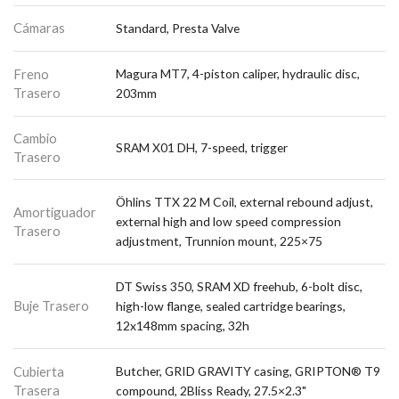
Cámaras
Standard, Presta Valve
Freno
Magura MT7, 4-piston caliper, hydraulic disc,
Trasero
203mm
Cambio
SRAM X01 DH, 7-speed, trigger
Trasero
Öhlins TTX 22 M Coil, external rebound adjust,
Amortiguador
external high and low speed compression
Trasero
adjustment, Trunnion mount, 225×75
DT Swiss 350, SRAM XD freehub, 6-bolt disc,
Buje Trasero
high-low flange, sealed cartridge bearings,
12x148mm spacing, 32h
Cubierta
Butcher, GRID GRAVITY casing, GRIPTON® T9
Trasera
compound, 2Bliss Ready, 27.5×2.3"