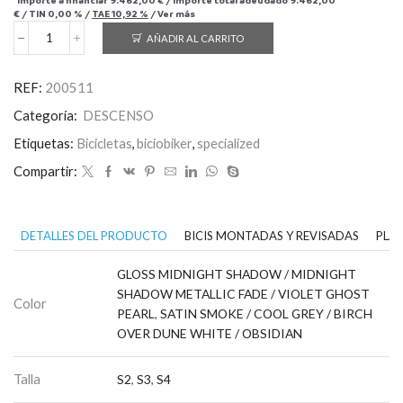
*Importe a financiar
9.462,00 €
/
Importe total adeudado
9.462,00
€
/
TIN
0,00 %
/
TAE
10,92 %
/
Ver más
AÑADIR AL CARRITO
Demo
Race
cantidad
REF:
200511
Categoría:
DESCENSO
Etiquetas:
Bicicletas
,
biciobiker
,
specialized
Compartir:
DETALLES DEL PRODUCTO
BICIS MONTADAS Y REVISADAS
PLAN
GLOSS MIDNIGHT SHADOW / MIDNIGHT
SHADOW METALLIC FADE / VIOLET GHOST
Color
PEARL
,
SATIN SMOKE / COOL GREY / BIRCH
OVER DUNE WHITE / OBSIDIAN
Talla
S2
,
S3
,
S4