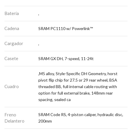
Batería
,
Cadena
SRAM PC1110 w/ Powerlink™
Cargador
,
Casete
SRAM GX DH, 7-speed, 11-24t
,M5 alloy, Style-Specific DH Geometry, horst
pivot flip chip for 27.5 or 29 rear wheel, BSA
Cuadro
threaded BB, full internal cable routing with
option for full external brake, 148mm rear
spacing, sealed ca
Freno
SRAM Code RS, 4-piston caliper, hydraulic disc,
Delantero
200mm