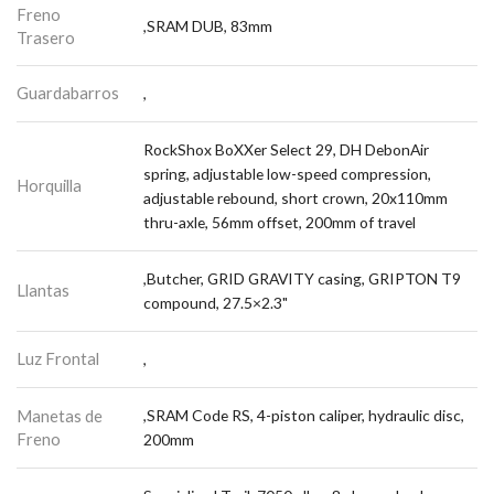
Freno
,SRAM DUB, 83mm
Trasero
Guardabarros
,
RockShox BoXXer Select 29, DH DebonAir
spring, adjustable low-speed compression,
Horquilla
adjustable rebound, short crown, 20x110mm
thru-axle, 56mm offset, 200mm of travel
,Butcher, GRID GRAVITY casing, GRIPTON T9
Llantas
compound, 27.5×2.3"
Luz Frontal
,
Manetas de
,SRAM Code RS, 4-piston caliper, hydraulic disc,
Freno
200mm