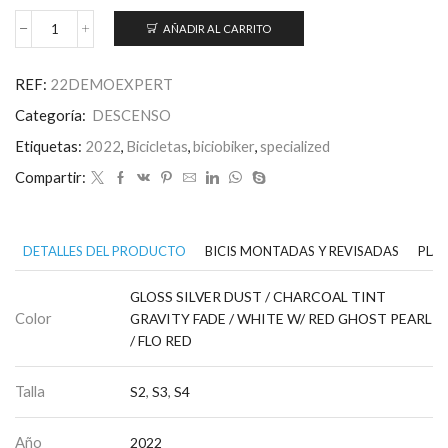
AÑADIR AL CARRITO
Demo
Expert
cantidad
REF:
22DEMOEXPERT
Categoría:
DESCENSO
Etiquetas:
2022
,
Bicicletas
,
biciobiker
,
specialized
Compartir:
DETALLES DEL PRODUCTO
BICIS MONTADAS Y REVISADAS
PLAN
GLOSS SILVER DUST / CHARCOAL TINT
Color
GRAVITY FADE / WHITE W/ RED GHOST PEARL
/ FLO RED
Talla
S2
,
S3
,
S4
Año
2022