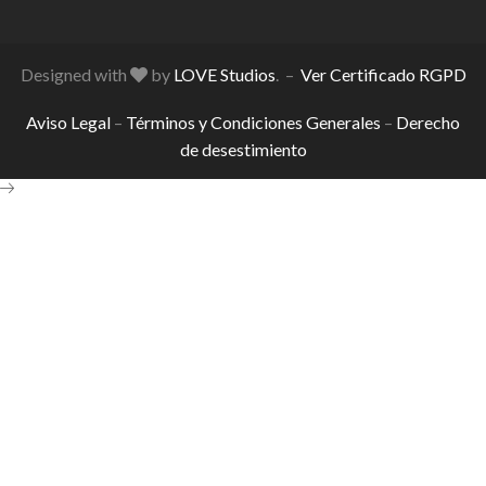
Designed with
by
LOVE Studios
. –
Ver Certificado RGPD
Aviso Legal
–
Términos y Condiciones Generales
–
Derecho
de desestimiento