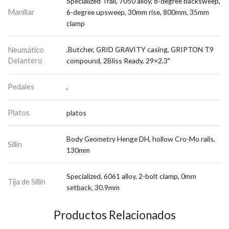
Specialized Trail, 7050 alloy, 8-degree backsweep,
Manillar
6-degree upsweep, 30mm rise, 800mm, 35mm
clamp
Neumático
,Butcher, GRID GRAVITY casing, GRIPTON T9
Delantero
compound, 2Bliss Ready, 29×2.3"
Pedales
,
Platos
platos
Body Geometry Henge DH, hollow Cro-Mo rails,
Sillín
130mm
Specialized, 6061 alloy, 2-bolt clamp, 0mm
Tija de Sillín
setback, 30.9mm
Productos Relacionados