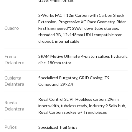
travel, 44mm offset
S-Works FACT 12m Carbon with Carbon Shock
Extension, Progressive XC Race Geometry, Rider-
Cuadro
First Engineered™, SWAT downtube storage,
threaded BB, 12x148mm UDH compatible rear
dropout, internal cable
Freno
SRAM Motive Ultimate, 4-piston caliper, hydraulic
Delantero
disc, 180mm rotor
Cubierta
Specialized Purgatory, GRID Casing, T9
Delantera
Compound, 29×2.4
Roval Control SL VI, Hookless carbon, 29mm
Rueda
inner width, tubeless ready, Industry 9 Solix hub,
Delantera
Roval Carbon spokes w/ Ti end pieces
Puños
Specialized Trail Grips