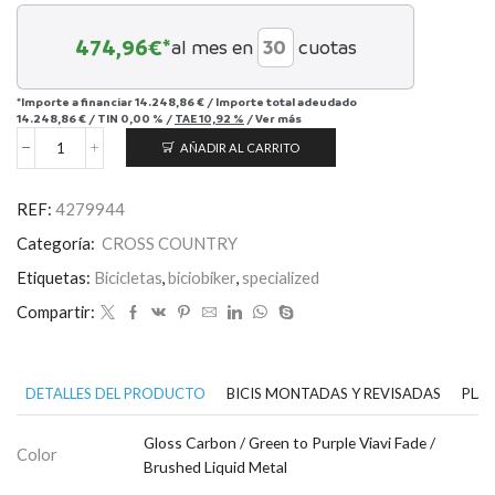
474,96
€*
al mes en
cuotas
*Importe a financiar
14.248,86 €
/
Importe total adeudado
14.248,86 €
/
TIN
0,00 %
/
TAE
10,92 %
/
Ver más
AÑADIR AL CARRITO
S-
Works
Epic
REF:
4279944
8
EVO
Categoría:
CROSS COUNTRY
AXS
cantidad
Etiquetas:
Bicicletas
,
biciobiker
,
specialized
Compartir:
DETALLES DEL PRODUCTO
BICIS MONTADAS Y REVISADAS
PLAN
Gloss Carbon / Green to Purple Viavi Fade /
Color
Brushed Liquid Metal