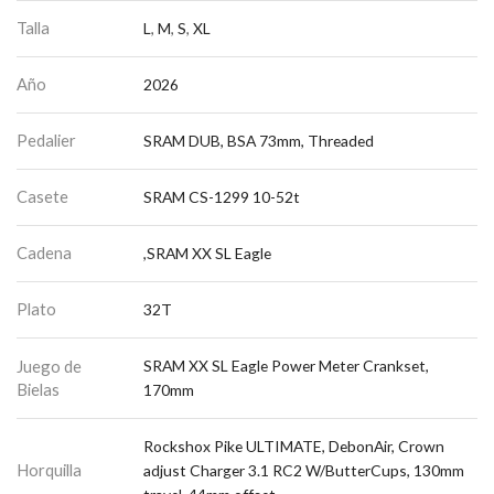
Talla
L
,
M
,
S
,
XL
Año
2026
Pedalier
SRAM DUB, BSA 73mm, Threaded
Casete
SRAM CS-1299 10-52t
Cadena
,SRAM XX SL Eagle
Plato
32T
Juego de
SRAM XX SL Eagle Power Meter Crankset,
Bielas
170mm
Rockshox Pike ULTIMATE, DebonAir, Crown
Horquilla
adjust Charger 3.1 RC2 W/ButterCups, 130mm