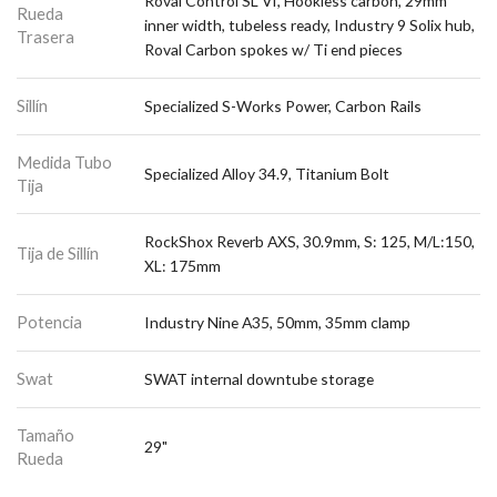
Roval Control SL VI, Hookless carbon, 29mm
Rueda
inner width, tubeless ready, Industry 9 Solix hub,
Trasera
Roval Carbon spokes w/ Ti end pieces
Sillín
Specialized S-Works Power, Carbon Rails
Medida Tubo
Specialized Alloy 34.9, Titanium Bolt
Tija
RockShox Reverb AXS, 30.9mm, S: 125, M/L:150,
Tija de Sillín
XL: 175mm
Potencia
Industry Nine A35, 50mm, 35mm clamp
Swat
SWAT internal downtube storage
Tamaño
29"
Rueda