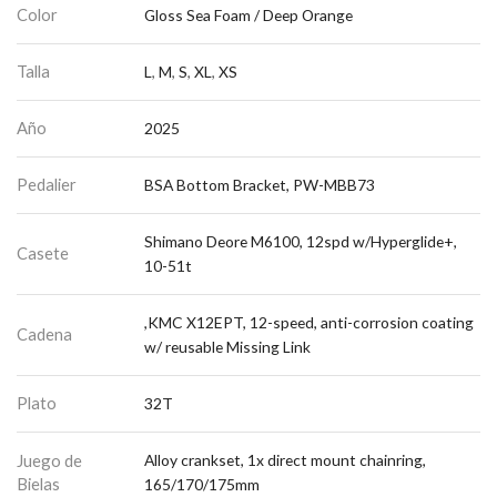
Color
Gloss Sea Foam / Deep Orange
Talla
L
,
M
,
S
,
XL
,
XS
Año
2025
Pedalier
BSA Bottom Bracket, PW-MBB73
Shimano Deore M6100, 12spd w/Hyperglide+,
Casete
10-51t
,KMC X12EPT, 12-speed, anti-corrosion coating
Cadena
w/ reusable Missing Link
Plato
32T
Juego de
Alloy crankset, 1x direct mount chainring,
Bielas
165/170/175mm