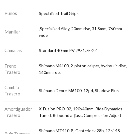
Puños
Specialized Trail Grips
,Specialized Alloy, 20mm rise, 31.8mm, 760mm
Manillar
wide
Cámaras
Standard 40mm PV 29×1.75-2.4
Freno
Shimano M4100, 2-piston caliper, hydraulic disc,
Trasero
160mm rotor
Cambio
Shimano Deore, M6100, 12pd, Shadow Plus
Trasero
Amortiguador
X-Fusion PRO-02, 190x40mm, Ride Dynamics
Trasero
Tuned, Rebound adjust, Compression Adjust
Shimano MT410-B, Centerlock 28h, 12×148
Buje Trasero