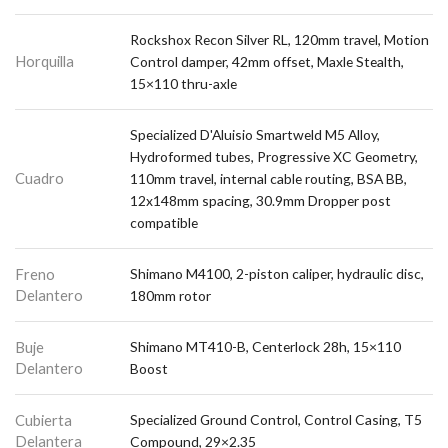
Rockshox Recon Silver RL, 120mm travel, Motion
Horquilla
Control damper, 42mm offset, Maxle Stealth,
15×110 thru-axle
Specialized D'Aluisio Smartweld M5 Alloy,
Hydroformed tubes, Progressive XC Geometry,
Cuadro
110mm travel, internal cable routing, BSA BB,
12x148mm spacing, 30.9mm Dropper post
compatible
Freno
Shimano M4100, 2-piston caliper, hydraulic disc,
Delantero
180mm rotor
Buje
Shimano MT410-B, Centerlock 28h, 15×110
Delantero
Boost
Cubierta
Specialized Ground Control, Control Casing, T5
Delantera
Compound, 29×2.35