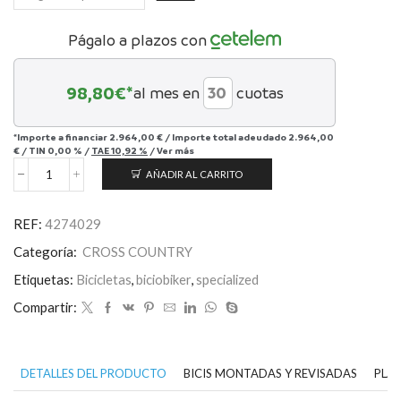
Págalo a plazos con
98,80
€*
al mes en
cuotas
*Importe a financiar
2.964,00 €
/
Importe total adeudado
2.964,00
€
/
TIN
0,00 %
/
TAE
10,92 %
/
Ver más
AÑADIR AL CARRITO
Chisel
Shimano
cantidad
REF:
4274029
Categoría:
CROSS COUNTRY
Etiquetas:
Bicicletas
,
biciobiker
,
specialized
Compartir:
DETALLES DEL PRODUCTO
BICIS MONTADAS Y REVISADAS
PLAN