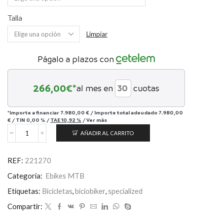
Talla
Limpiar
Págalo a plazos con
266,00
€*
al mes en
cuotas
*Importe a financiar
7.980,00 €
/
Importe total adeudado
7.980,00
€
/
TIN
0,00 %
/
TAE
10,92 %
/
Ver más
AÑADIR AL CARRITO
Turbo
Kenevo
SL
REF:
221270
2
Comp
Categoría:
Ebikes MTB
cantidad
Etiquetas:
Bicicletas
,
biciobiker
,
specialized
Compartir: