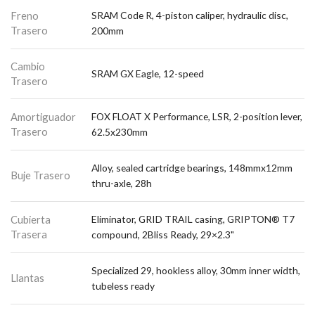
Freno
SRAM Code R, 4-piston caliper, hydraulic disc,
Trasero
200mm
Cambio
SRAM GX Eagle, 12-speed
Trasero
Amortiguador
FOX FLOAT X Performance, LSR, 2-position lever,
Trasero
62.5x230mm
Alloy, sealed cartridge bearings, 148mmx12mm
Buje Trasero
thru-axle, 28h
Cubierta
Eliminator, GRID TRAIL casing, GRIPTON® T7
Trasera
compound, 2Bliss Ready, 29×2.3"
Specialized 29, hookless alloy, 30mm inner width,
Llantas
tubeless ready