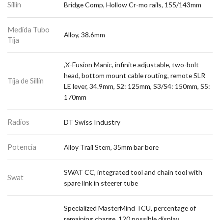
Sillín
Bridge Comp, Hollow Cr-mo rails, 155/143mm
Medida Tubo
Alloy, 38.6mm
Tija
,X-Fusion Manic, infinite adjustable, two-bolt
head, bottom mount cable routing, remote SLR
Tija de Sillín
LE lever, 34.9mm, S2: 125mm, S3/S4: 150mm, S5:
170mm
Radios
DT Swiss Industry
Potencia
Alloy Trail Stem, 35mm bar bore
SWAT CC, integrated tool and chain tool with
Swat
spare link in steerer tube
Specialized MasterMind TCU, percentage of
remaining charge, 120 possible display