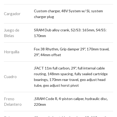
Custom charger, 48V System w/ SL system
Cargador
charger plug
Juego de
SRAM Dub alloy crank, S2/S3: 165mm, S4/S5:
Bielas
170mm
Fox 38 Rhythm, Grip damper 29", 170mm travel,
Horquilla
29", 44mm offset
,FACT 11m full carbon, 29", full internal cable
routing, 148mm spacing, fully sealed cartridge
Cuadro
bearings, 170mm rear travel, geo adjust head
tube, geo adjust horst pivot
Freno
,SRAM Code R, 4-piston caliper, hydraulic disc,
Delantero
220mm