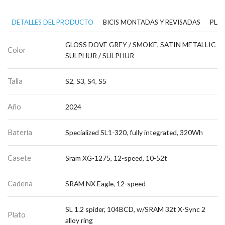
DETALLES DEL PRODUCTO
BICIS MONTADAS Y REVISADAS
PLAN
GLOSS DOVE GREY / SMOKE
,
SATIN METALLIC
Color
SULPHUR / SULPHUR
Talla
S2
,
S3
,
S4
,
S5
Año
2024
Batería
Specialized SL1-320, fully integrated, 320Wh
Casete
Sram XG-1275, 12-speed, 10-52t
Cadena
SRAM NX Eagle, 12-speed
SL 1.2 spider, 104BCD, w/SRAM 32t X-Sync 2
Plato
alloy ring