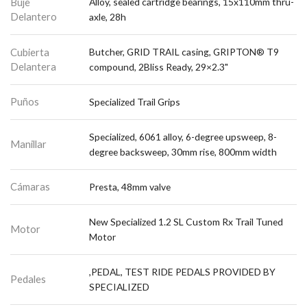
Buje
Alloy, sealed cartridge bearings, 15x110mm thru-
Delantero
axle, 28h
Cubierta
Butcher, GRID TRAIL casing, GRIPTON® T9
Delantera
compound, 2Bliss Ready, 29×2.3"
Puños
Specialized Trail Grips
Specialized, 6061 alloy, 6-degree upsweep, 8-
Manillar
degree backsweep, 30mm rise, 800mm width
Cámaras
Presta, 48mm valve
New Specialized 1.2 SL Custom Rx Trail Tuned
Motor
Motor
,PEDAL, TEST RIDE PEDALS PROVIDED BY
Pedales
SPECIALIZED