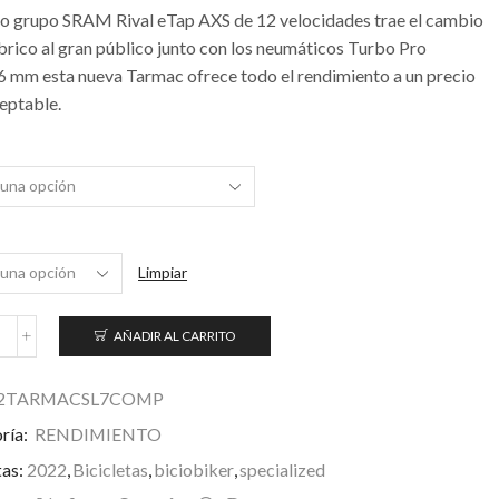
vo grupo SRAM Rival eTap AXS de 12 velocidades trae el cambio
brico al gran público junto con los neumáticos Turbo Pro
 mm esta nueva Tarmac ofrece todo el rendimiento a un precio
eptable.
Limpiar
AÑADIR AL CARRITO
armac
L7
Comp
2TARMACSL7COMP
ría:
RENDIMIENTO
ival
Tap
tas:
2022
,
Bicicletas
,
biciobiker
,
specialized
AXS