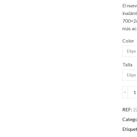
El nue
inalám
700×26
más ac
Color
Talla
T
S
REF:
2
-
Catego
R
e
Etique