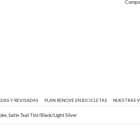
c
Compar
DAS Y REVISADAS
PLAN RENOVE EN BICICLETAS
NUESTRAS 
moke
,
Satin Teal Tint/Black/Light Silver