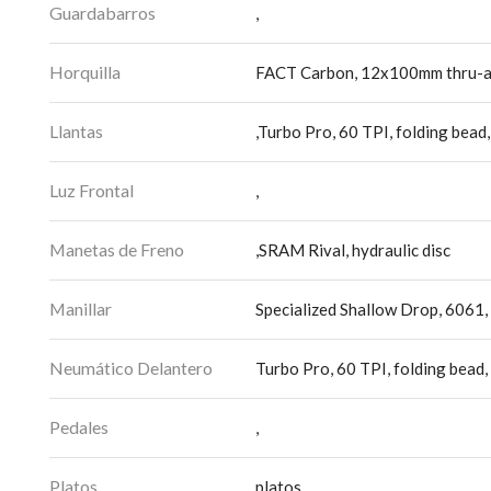
Guardabarros
,
Horquilla
FACT Carbon, 12x100mm thru-axl
Llantas
,Turbo Pro, 60 TPI, folding bea
Luz Frontal
,
Manetas de Freno
,SRAM Rival, hydraulic disc
Manillar
Specialized Shallow Drop, 606
Neumático Delantero
Turbo Pro, 60 TPI, folding bead
Pedales
,
Platos
platos