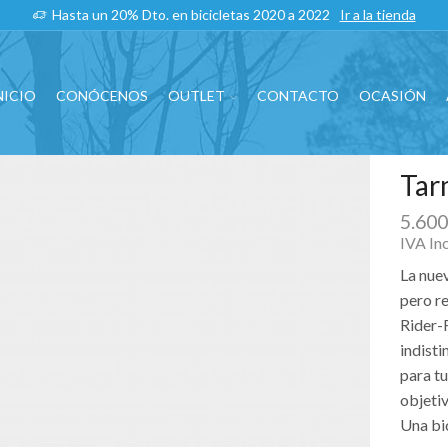
Hasta un 20% Dto. en bicicletas 2020 a 2022
Ir a la tienda
NICIO
CONÓCENOS
OUTLET
CONTACTO
OCASIÓN
Tar
5.60
IVA In
La nue
pero r
Rider-
indisti
para t
objeti
Una bi