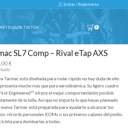
Entrar / Registrarse
ARTÍCULOS TIKTOK
0
mac SL7 Comp – Rival eTap AXS
0,00
€
cluido
va Tarmac está diseñada para rodar rápido no hay duda de ello
epresenta mucho más que pura aerodinámica. Su ligero cuadro
First Engineered™ ofrece el mejor comportamiento posible
ntamente de la talla. Así que no importa lo que hayas planeado
u nueva Tarmac está preparada para ayudarte a alcanzar tus
vos: récords personales KOMs o los primeros cajones del podio.
cicleta para dominarlas a todas.