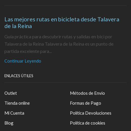
Las mejores rutas en bicicleta desde Talavera
de la Reina
Guía práctica para descubrir rutas y salidas en bici por
Talavera de la Reina Talavera de la Reina es un punto de
partida excelente para...
Continuar Leyendo
ENLACES ÚTILES
Outlet
Métodos de Envío
Tienda online
Formas de Pago
Mi Cuenta
Política Devoluciones
Blog
Política de cookies