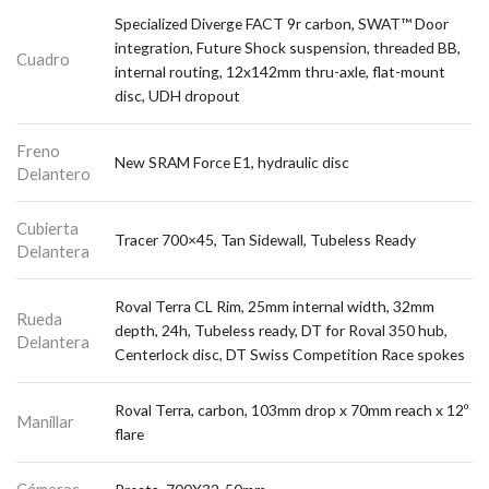
Specialized Diverge FACT 9r carbon, SWAT™ Door
integration, Future Shock suspension, threaded BB,
Cuadro
internal routing, 12x142mm thru-axle, flat-mount
disc, UDH dropout
Freno
New SRAM Force E1, hydraulic disc
Delantero
Cubierta
Tracer 700×45, Tan Sidewall, Tubeless Ready
Delantera
Roval Terra CL Rim, 25mm internal width, 32mm
Rueda
depth, 24h, Tubeless ready, DT for Roval 350 hub,
Delantera
Centerlock disc, DT Swiss Competition Race spokes
Roval Terra, carbon, 103mm drop x 70mm reach x 12º
Manillar
flare