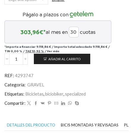
Págalo a plazos con
303,96
€*
al mes en
cuotas
*Importe a financiar
9.118,86 €
/
Importe total adeudado
9.118,86 €
/
TIN
0,00 %
/
TAE
10,92 %
/
Ver más
AÑADIR AL CARRITO
Diverge
4
Pro -
REF:
4293747
SRAM
Force
Categoría:
GRAVEL
XPLR
cantidad
Etiquetas:
Bicicletas
,
biciobiker
,
specialized
Compartir:
DETALLES DEL PRODUCTO
BICIS MONTADAS Y REVISADAS
PLAN