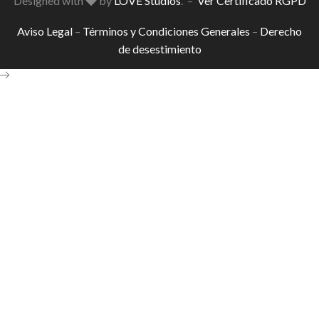
Designed with
by
LOVE Studios
. –
Ver Certificado RGPD
Aviso Legal
–
Términos y Condiciones Generales
–
Derecho
de desestimiento