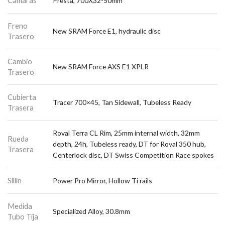
Cámaras
Presta, 700X32-50mm
Freno
New SRAM Force E1, hydraulic disc
Trasero
Cambio
New SRAM Force AXS E1 XPLR
Trasero
Cubierta
Tracer 700×45, Tan Sidewall, Tubeless Ready
Trasera
Roval Terra CL Rim, 25mm internal width, 32mm
Rueda
depth, 24h, Tubeless ready, DT for Roval 350 hub,
Trasera
Centerlock disc, DT Swiss Competition Race spokes
Sillín
Power Pro Mirror, Hollow Ti rails
Medida
Specialized Alloy, 30.8mm
Tubo Tija