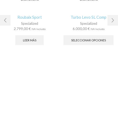
Roubaix Sport
Turbo Levo SL Comp
Specialized
Specialized
2.799,00
€
6.000,00
€
IVA Incluido
IVA Incluido
Es
pr
LEER MÁS
SELECCIONAR OPCIONES
tie
múl
var
La
op
se
pu
ele
en
la
pá
de
pr