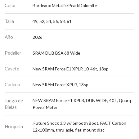
Color
Bordeaux Metallic/Pearl/Dolomite
Talla
49
,
52
,
54
,
56
,
58
,
61
Año
2026
Pedalier
SRAM DUB BSA 68 Wide
Casete
New SRAM Force E1 XPLR 10-46t, 13sp
Cadena
New SRAM Force XPLR, 13sp
Juego de
NEW SRAM Force E1 XPLR, DUB WIDE, 40T, Quarq
Bielas
Power Meter
,Future Shock 3.3 w/ Smooth Boot, FACT Carbon
Horquilla
12x100mm, thru-axle, flat-mount disc