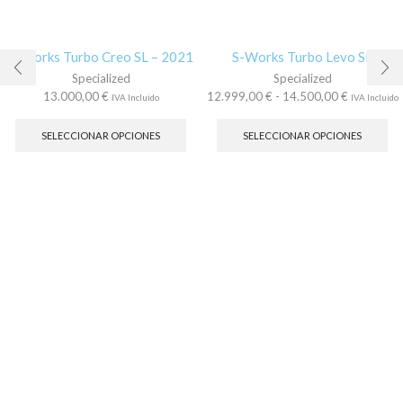
S-Works Turbo Creo SL – 2021
S-Works Turbo Levo SL
Specialized
Specialized
Rango
13.000,00
€
12.999,00
€
-
14.500,00
€
IVA Incluido
IVA Incluido
Este
de
Es
producto
precios:
pr
SELECCIONAR OPCIONES
SELECCIONAR OPCIONES
tiene
desde
tie
múltiples
12.999,00
múl
variantes.
hasta
var
Las
14.500,00
La
opciones
op
se
se
pueden
pu
elegir
ele
en
en
la
la
página
pá
de
de
producto
pr