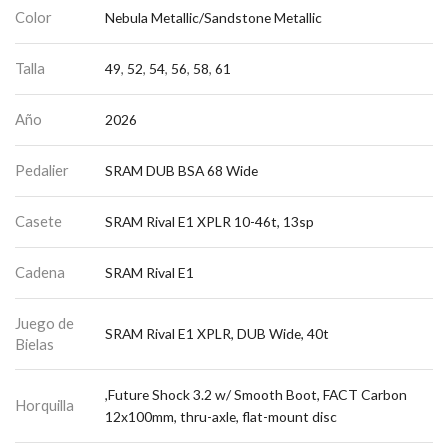
Color
Nebula Metallic/Sandstone Metallic
Talla
49
,
52
,
54
,
56
,
58
,
61
Año
2026
Pedalier
SRAM DUB BSA 68 Wide
Casete
SRAM Rival E1 XPLR 10-46t, 13sp
Cadena
SRAM Rival E1
Juego de
SRAM Rival E1 XPLR, DUB Wide, 40t
Bielas
,Future Shock 3.2 w/ Smooth Boot, FACT Carbon
Horquilla
12x100mm, thru-axle, flat-mount disc