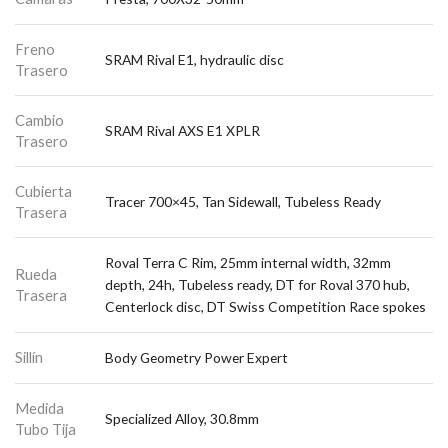
Freno
SRAM Rival E1, hydraulic disc
Trasero
Cambio
SRAM Rival AXS E1 XPLR
Trasero
Cubierta
Tracer 700×45, Tan Sidewall, Tubeless Ready
Trasera
Roval Terra C Rim, 25mm internal width, 32mm
Rueda
depth, 24h, Tubeless ready, DT for Roval 370 hub,
Trasera
Centerlock disc, DT Swiss Competition Race spokes
Sillín
Body Geometry Power Expert
Medida
Specialized Alloy, 30.8mm
Tubo Tija