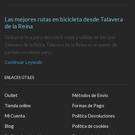
Las mejores rutas en bicicleta desde Talavera
de la Reina
Guía práctica para descubrir rutas y salidas en bici por
Talavera de la Reina Talavera de la Reina es un punto de
partida excelente para...
Continuar Leyendo
ENLACES ÚTILES
Outlet
Métodos de Envío
Tienda online
Formas de Pago
Mi Cuenta
Política Devoluciones
Blog
Política de cookies