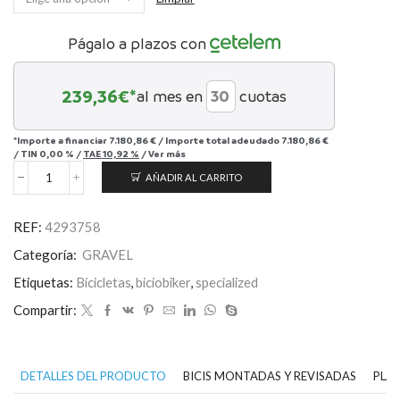
Págalo a plazos con
239,36
€*
al mes en
cuotas
*Importe a financiar
7.180,86 €
/
Importe total adeudado
7.180,86 €
/
TIN
0,00 %
/
TAE
10,92 %
/
Ver más
AÑADIR AL CARRITO
Diverge
4
Expert
REF:
4293758
-
SRAM
Categoría:
GRAVEL
Rival
XPLR
Etiquetas:
Bicicletas
,
biciobiker
,
specialized
cantidad
Compartir:
DETALLES DEL PRODUCTO
BICIS MONTADAS Y REVISADAS
PLAN