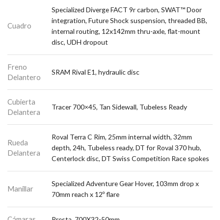
Specialized Diverge FACT 9r carbon, SWAT™ Door
integration, Future Shock suspension, threaded BB,
Cuadro
internal routing, 12x142mm thru-axle, flat-mount
disc, UDH dropout
Freno
SRAM Rival E1, hydraulic disc
Delantero
Cubierta
Tracer 700×45, Tan Sidewall, Tubeless Ready
Delantera
Roval Terra C Rim, 25mm internal width, 32mm
Rueda
depth, 24h, Tubeless ready, DT for Roval 370 hub,
Delantera
Centerlock disc, DT Swiss Competition Race spokes
Specialized Adventure Gear Hover, 103mm drop x
Manillar
70mm reach x 12º flare
Cámaras
Presta, 700X32-50mm