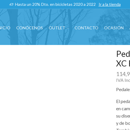
Hasta un 20% Dto. en bicicletas 2020 a 2022
Ir a la tienda
NICIO
CONÓCENOS
OUTLET
CONTACTO
OCASIÓN
Ped
XC 
114,
IVA In
Pedal
El ped
en cam
su dise
y de bo