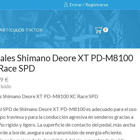
Entrar / Registrarse
ARTÍCULOS TIKTOK
0
ales Shimano Deore XT PD-M8100
Race SPD
99
€
cluido
es Shimano Deore XT PD-M8100 XC Race SPD
al SPD de Shimano Deore XT PD-M8100 es adecuado para el uso
po traviesa y para la conducción agresiva en senderos gracias a
ño rígido y ligero. La superficie de contacto del pedal, más ancha
rde a borde, asegura una transmisión de energía eficiente.