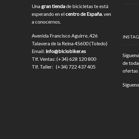
Una
gran tienda
de bicicletas te está
esperando en el
centro de España
, ven
a conocernos.
Avenida Francisco Aguirre, 426
INSTA
Talavera de la Reina 45600 (Toledo)
Email:
info@biciobiker.es
Sígueno
Tlf. Ventas: (+34) 628 120 800
de toda
Tlf. Taller: (+34) 722 437 405
ofertas 
Sígueno