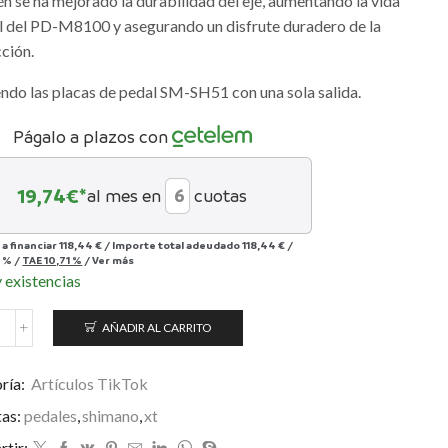
n se ha mejorado la durabilidad del eje, aumentando la vida
l del PD-M8100 y asegurando un disfrute duradero de la
ción.
endo las placas de pedal SM-SH51 con una sola salida.
Págalo a plazos con
19,74
€*
al mes en
cuotas
 a financiar
118,44 €
/
Importe total adeudado
118,44 €
/
 %
/
TAE
10,71 %
/
Ver más
 existencias
AÑADIR AL CARRITO
edales
himano
eore
ría:
Artículos TikTok
XT
tas:
pedales
,
shimano
,
xt
D-
M8100
tir: