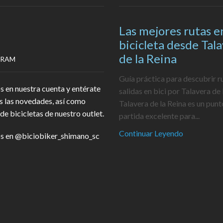
Las mejores rutas e
bicicleta desde Tal
de la Reina
GRAM
Guía práctica para descubrir r
s en nuestra cuenta y entérate
salidas en bici por Talavera de 
s las novedades, así como
Talavera de la Reina es un punt
de bicicletas de nuestro outlet.
partida excelente para...
Continuar Leyendo
s en
@biciobiker_shimano_sc