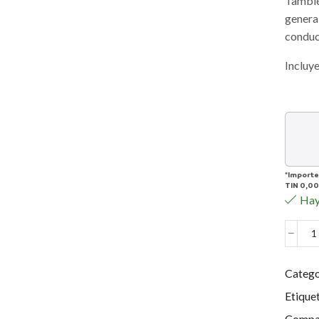
Tambié
genera
conduc
Incluy
*Importe
TIN
0,00
Hay
P
S
D
Catego
Etique
P
Compar