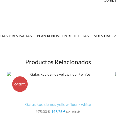
R
c
DAS Y REVISADAS
PLAN RENOVE EN BICICLETAS
NUESTRAS 
Productos Relacionados
OFERTA
Gafas koo demos yellow fluor / white
El
El
175,00
€
148,75
€
IVA Incluido