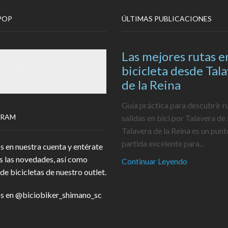
POP
ÚLTIMAS PUBLICACIONES
Las mejores rutas e
bicicleta desde Tal
de la Reina
Guía práctica para descubrir r
GRAM
salidas en bici por Talavera de 
Talavera de la Reina es un punt
partida excelente para...
s en nuestra cuenta y entérate
s las novedades, así como
Continuar Leyendo
de bicicletas de nuestro outlet.
s en
@biciobiker_shimano_sc