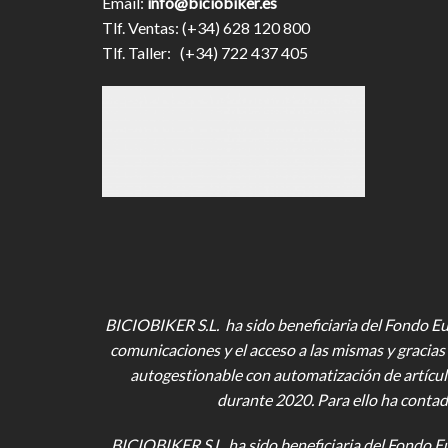
Email:
info@biciobiker.es
Tlf. Ventas: (+34) 628 120 800
Tlf. Taller: (+34) 722 437 405
BICIOBIKER S.L. ha sido beneficiaria del Fondo Eur
comunicaciones y el acceso a las mismas y gracias 
autogestionable con automatización de artícul
durante 2020. Para ello ha contad
BICIOBIKER S.L.
ha sido beneficiaria del Fondo E