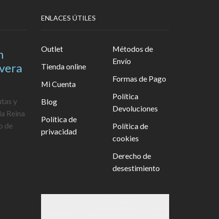
ENLACES ÚTILES
Outlet
Métodos de
n
Envío
avera
Tienda online
Formas de Pago
Mi Cuenta
Política
utas y
Blog
Devoluciones
la Reina
Política de
o de
Política de
privacidad
cookies
Derecho de
desestimiento