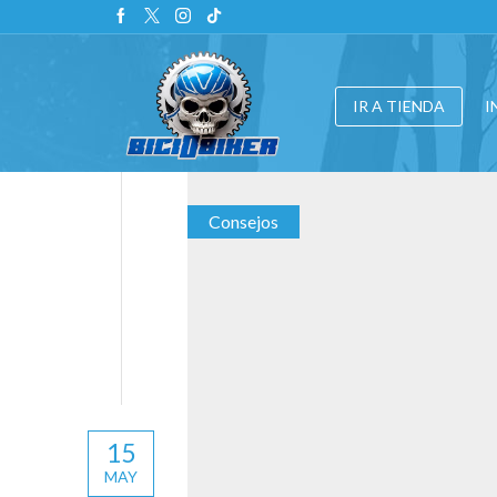
IR A TIENDA
I
Consejos
15
MAY