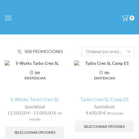
0
VER PROMOCIONES
SIN
SIN
EXISTENCIAS
EXISTENCIAS
S-Works Turbo Creo SL
Turbo Creo SL Comp E5
Specialized
Specialized
Rango
12.500,00
€
-
13.000,00
€
4.600,00
€
IVA
IVA Incluido
de
Es
Incluido
precios:
Este
pr
SELECCIONAR OPCIONES
desde
producto
tie
SELECCIONAR OPCIONES
12.500,00 €
tiene
múl