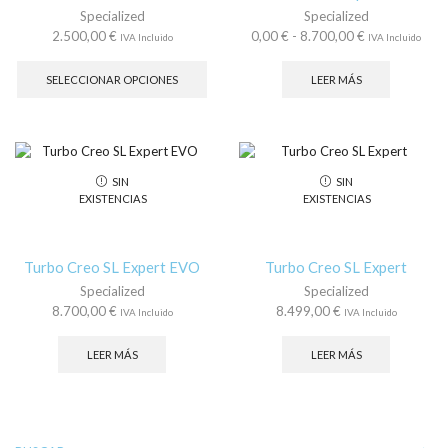
página
pá
Specialized
Specialized
de
de
Rango
2.500,00
€
0,00
€
-
8.700,00
€
IVA Incluido
IVA Incluido
producto
pr
Este
de
producto
precios:
SELECCIONAR OPCIONES
LEER MÁS
tiene
desde
múltiples
0,00 €
variantes.
hasta
Las
8.700,00 €
opciones
SIN
SIN
se
EXISTENCIAS
EXISTENCIAS
pueden
elegir
en
la
Turbo Creo SL Expert EVO
Turbo Creo SL Expert
página
Specialized
Specialized
de
8.700,00
€
8.499,00
€
IVA Incluido
IVA Incluido
producto
LEER MÁS
LEER MÁS