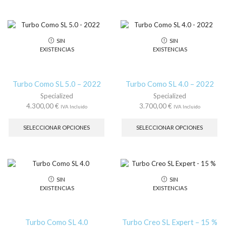
hasta
múltiples
var
13.000,00 €
variantes.
La
Las
op
opciones
se
SIN
SIN
se
pu
EXISTENCIAS
EXISTENCIAS
pueden
ele
elegir
en
en
la
la
pá
Turbo Como SL 5.0 – 2022
Turbo Como SL 4.0 – 2022
página
de
Specialized
Specialized
de
pr
4.300,00
€
3.700,00
€
IVA Incluido
IVA Incluido
producto
Este
Es
producto
pr
SELECCIONAR OPCIONES
SELECCIONAR OPCIONES
tiene
tie
múltiples
múl
variantes.
var
Las
La
opciones
op
SIN
SIN
se
se
EXISTENCIAS
EXISTENCIAS
pueden
pu
elegir
ele
en
en
la
la
Turbo Como SL 4.0
Turbo Creo SL Expert – 15 %