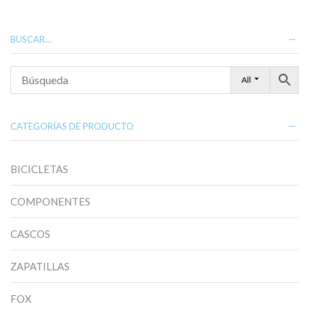
variantes.
Las
opciones
BUSCAR…
se
pueden
elegir
All
en
la
página
de
CATEGORÍAS DE PRODUCTO
producto
BICICLETAS
COMPONENTES
CASCOS
ZAPATILLAS
FOX