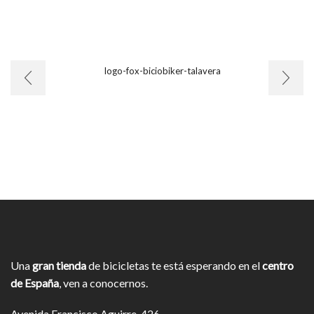
Una
gran tienda
de bicicletas te está esperando en el
centro
de España
, ven a conocernos.
Avenida Francisco Aguirre, 426