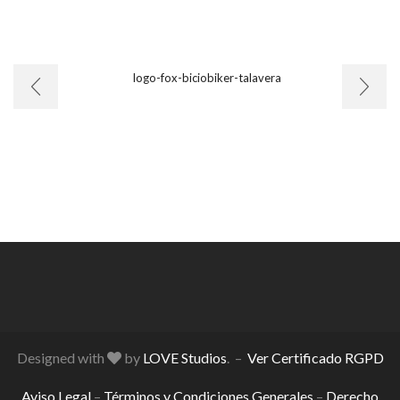
Designed with
by
LOVE Studios
. –
Ver Certificado RGPD
Aviso Legal
–
Términos y Condiciones Generales
–
Derecho