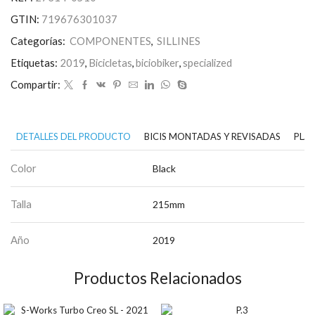
GTIN:
719676301037
Categorías:
COMPONENTES
,
SILLINES
Etiquetas:
2019
,
Bicicletas
,
biciobiker
,
specialized
Compartir:
DETALLES DEL PRODUCTO
BICIS MONTADAS Y REVISADAS
PLAN
Color
Black
Talla
215mm
Año
2019
Productos Relacionados