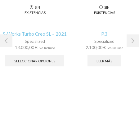
SIN
SIN
EXISTENCIAS
EXISTENCIAS
S-Works Turbo Creo SL – 2021
P.3
Specialized
Specialized
13.000,00
€
2.100,00
€
IVA Incluido
IVA Incluido
Este
producto
SELECCIONAR OPCIONES
LEER MÁS
tiene
múltiples
variantes.
Las
opciones
se
pueden
elegir
en
la
página
de
producto