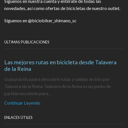
Síguenos en nuestra cuenta y entérate de todas las
novedades, así como ofertas de bicicletas de nuestro outlet.
Síguenos en
@biciobiker_shimano_sc
ÚLTIMAS PUBLICACIONES
Las mejores rutas en bicicleta desde Talavera
de la Reina
Guía práctica para descubrir rutas y salidas en bici por
Talavera de la Reina Talavera de la Reina es un punto de
partida excelente para...
Continuar Leyendo
ENLACES ÚTILES