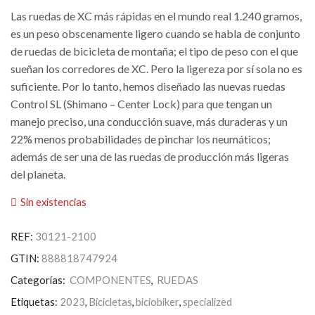
Las ruedas de XC más rápidas en el mundo real 1.240 gramos,
es un peso obscenamente ligero cuando se habla de conjunto
de ruedas de bicicleta de montaña; el tipo de peso con el que
sueñan los corredores de XC. Pero la ligereza por sí sola no es
suficiente. Por lo tanto, hemos diseñado las nuevas ruedas
Control SL (Shimano – Center Lock) para que tengan un
manejo preciso, una conducción suave, más duraderas y un
22% menos probabilidades de pinchar los neumáticos;
además de ser una de las ruedas de producción más ligeras
del planeta.
Sin existencias
REF:
30121-2100
GTIN:
888818747924
Categorías:
COMPONENTES
,
RUEDAS
Etiquetas:
2023
,
Bicicletas
,
biciobiker
,
specialized