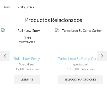
Año
2019
,
2022
Productos Relacionados
SIN
EXISTENCIAS
Roll – Low-Entry
Turbo Levo SL Comp Carbon
Specialized
Specialized
519,00
€
7.000,00
€
IVA Incluido
IVA Incluido
Es
pr
LEER MÁS
SELECCIONAR OPCIONES
tie
múl
var
La
op
se