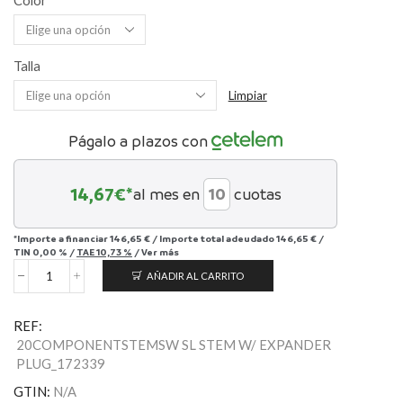
Talla
Limpiar
Págalo a plazos con
14,67
€*
al mes en
cuotas
*Importe a financiar
146,65 €
/
Importe total adeudado
146,65 €
/
TIN
0,00 %
/
TAE
10,73 %
/
Ver más
AÑADIR AL CARRITO
S-
Works
SL
REF:
Stem
20COMPONENTSTEMSW SL STEM W/ EXPANDER
with
PLUG_172339
Expander
Plug
GTIN:
N/A
cantidad