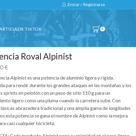
Entrar / Registrarse
ARTÍCULOS TIKTOK
0
encia Roval Alpinist
00
€
ncia Alpinist es una potencia de aluminio ligera y rígida.
da para rendir durante los grandes ataques en las montañas y los
s sprints en pelotón con un peso de sólo 110 g para un
iento ligero como una pluma cuando la carretera sube. Con
 clásicas abrazadera tradicional y una amplia gama de longitudes
los esta potencia se gana el nombre de Alpinist como la mejora
ara casi cualquier bicicleta.
ZA: Cada producto Alpinist pone su prioridad en el peso ligero