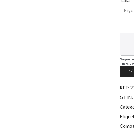
Talla
*Importe
TIN
0,00
REF:
2
GTIN:
Catego
Etique
Compar