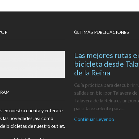
POP
ÚLTIMAS PUBLICACIONES
Las mejores rutas e
bicicleta desde Tal
de la Reina
Guía práctica para descubrir r
GRAM
salidas en bici por Talavera de 
Talavera de la Reina es un punt
partida excelente para...
s en nuestra cuenta y entérate
s las novedades, así como
Continuar Leyendo
de bicicletas de nuestro outlet.