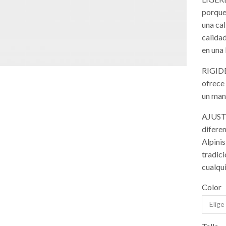
porque
una ca
calidad
en una
RIGIDE
ofrece 
un mane
AJUSTE
difere
Alpinis
tradic
cualqui
Color