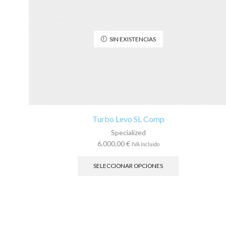
SIN EXISTENCIAS
Turbo Levo SL Comp
Specialized
6.000,00
€
IVA Incluido
Este
producto
SELECCIONAR OPCIONES
tiene
múltiples
variantes.
Las
opciones