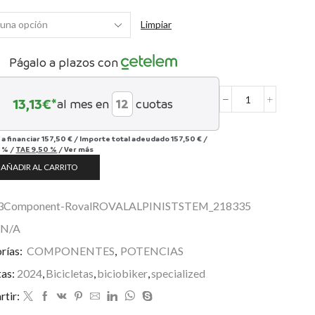
Limpiar
Págalo a plazos con
13,13
€*
al mes en
cuotas
Potencia
Roval
Alpinist
 a financiar
157,50 €
/
Importe total adeudado
157,50 €
/
cantidad
 %
/
TAE
9,50 %
/
Ver más
AÑADIR AL CARRITO
3Component-RovalROVALALPINISTSTEM_218335
N/A
rías:
COMPONENTES
,
POTENCIAS
tas:
2024
,
Bicicletas
,
biciobiker
,
specialized
tir: