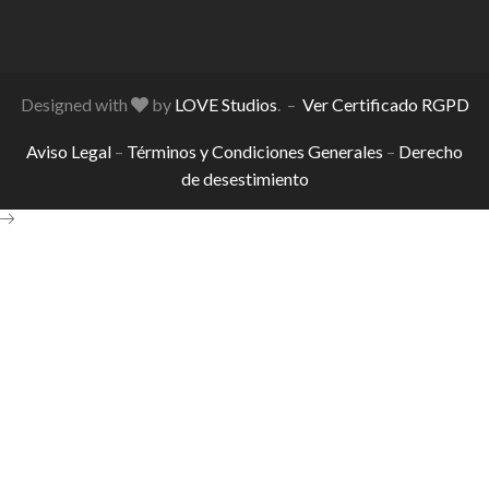
Designed with
by
LOVE Studios
. –
Ver Certificado RGPD
Aviso Legal
–
Términos y Condiciones Generales
–
Derecho
de desestimiento