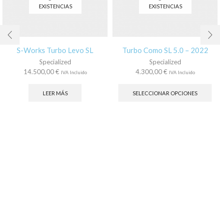
EXISTENCIAS
EXISTENCIAS
S-Works Turbo Levo SL
Turbo Como SL 5.0 – 2022
Specialized
Specialized
14.500,00
€
4.300,00
€
IVA Incluido
IVA Incluido
Es
pr
LEER MÁS
SELECCIONAR OPCIONES
tie
múl
var
La
op
se
pu
ele
en
la
pá
de
pr