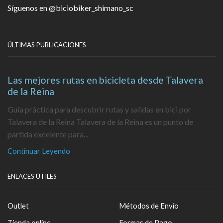
Síguenos en
@biciobiker_shimano_sc
ÚLTIMAS PUBLICACIONES
Las mejores rutas en bicicleta desde Talavera
de la Reina
Guía práctica para descubrir rutas y salidas en bici por
Talavera de la Reina Talavera de la Reina es un punto de
partida excelente para...
Continuar Leyendo
ENLACES ÚTILES
Outlet
Métodos de Envío
Tienda online
Formas de Pago