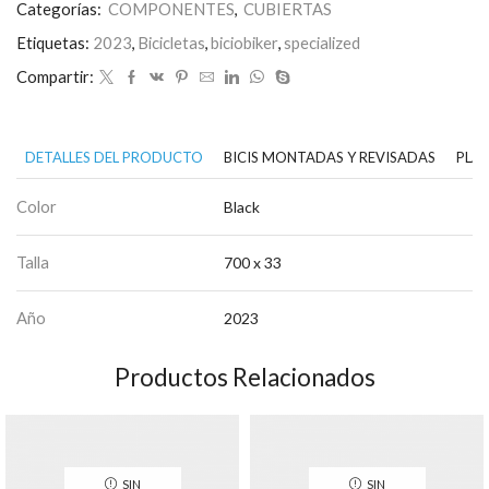
Categorías:
COMPONENTES
,
CUBIERTAS
Etiquetas:
2023
,
Bicicletas
,
biciobiker
,
specialized
Compartir:
DETALLES DEL PRODUCTO
BICIS MONTADAS Y REVISADAS
PLAN
Color
Black
Talla
700 x 33
Año
2023
Productos Relacionados
SIN
SIN