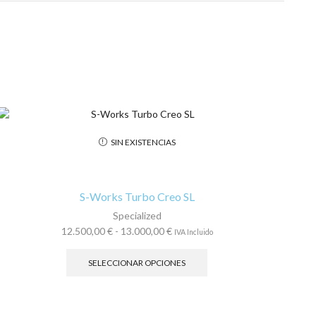
SIN EXISTENCIAS
S-Works Turbo Creo SL
Specialized
Rango
12.500,00
€
-
13.000,00
€
IVA Incluido
de
Este
precios:
producto
SELECCIONAR OPCIONES
desde
tiene
12.500,00 €
múltiples
hasta
variantes.