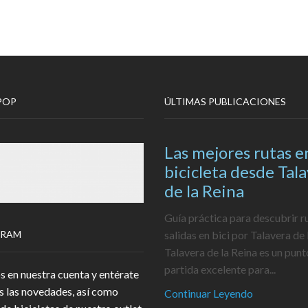
POP
ÚLTIMAS PUBLICACIONES
Las mejores rutas e
bicicleta desde Tal
de la Reina
Guía práctica para descubrir r
GRAM
salidas en bici por Talavera de 
Talavera de la Reina es un punt
partida excelente para...
s en nuestra cuenta y entérate
s las novedades, así como
Continuar Leyendo