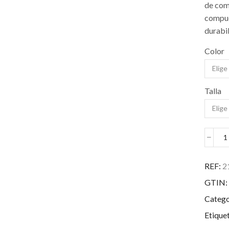
de com
compue
durabil
Color
Talla
E
G
G
REF:
2
2
GTIN:
R
T
Catego
c
Etique