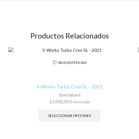
Productos Relacionados
SIN EXISTENCIAS
S-Works Turbo Creo SL – 2021
Specialized
13.000,00
€
IVA Incluido
Este
producto
SELECCIONAR OPCIONES
tiene
múltiples
variantes.