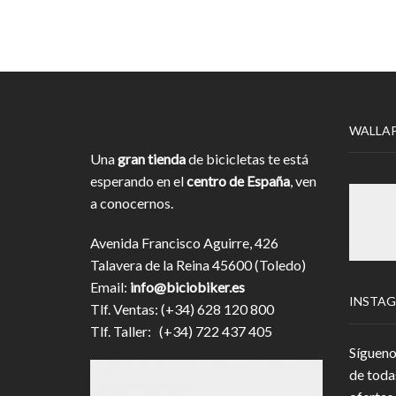
WALLA
Una
gran tienda
de bicicletas te está
esperando en el
centro de España
, ven
a conocernos.
Avenida Francisco Aguirre, 426
Talavera de la Reina 45600 (Toledo)
Email:
info@biciobiker.es
INSTA
Tlf. Ventas: (+34) 628 120 800
Tlf. Taller: (+34) 722 437 405
Sígueno
de toda