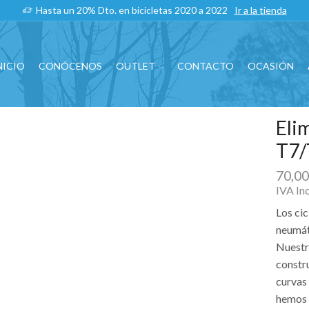
Hasta un 20% Dto. en bicicletas 2020 a 2022
Ir a la tienda
NICIO
CONÓCENOS
OUTLET
CONTACTO
OCASIÓN
Eli
T7/
70,0
IVA In
Los ci
neumát
Nuestr
constru
curvas 
hemos 