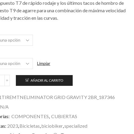
puesto T7 de rápido rodaje y los últimos tacos de hombro de
sto T9 de agarre para una combinación de máxima velocidad
idad y tracción en las curvas.
Limpiar
AÑADIR AL CARRITO
liminator
rid
ravity
1TIREMTNELIMINATOR GRID GRAVITY 2BR_187346
Bliss
N/A
eady
7/T9
rías:
COMPONENTES
,
CUBIERTAS
antidad
tas:
2023
,
Bicicletas
,
biciobiker
,
specialized