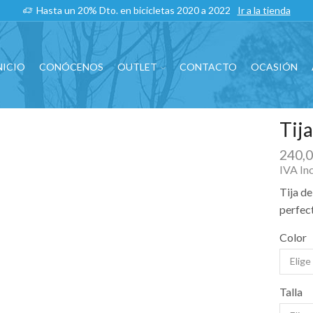
Hasta un 20% Dto. en bicicletas 2020 a 2022
Ir a la tienda
NICIO
CONÓCENOS
OUTLET
CONTACTO
OCASIÓN
Tij
240,
IVA In
Tija de
perfec
Color
Talla