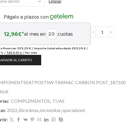
Limpiar
Págalo a plazos con
12,96
€*
al mes en
cuotas
Tija
de
carbono
 a financiar
259,20 €
/
Importe total adeudado
259,20 €
/
S-
 %
/
TAE
9,31 %
/
Ver más
Works
AÑADIR AL CARRITO
Tarmac.
cantidad
MPONENTSEATPOSTSW TARMAC CARBON POST_187100
N/A
rías:
COMPLEMENTOS
,
TIJAS
tas:
2022
,
Bicicletas
,
biciobiker
,
specialized
tir: