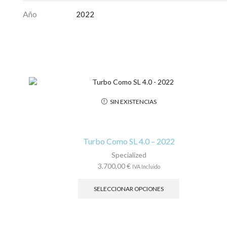
Año
2022
SIN EXISTENCIAS
Turbo Como SL 4.0 – 2022
Specialized
3.700,00
€
IVA Incluido
Este
producto
SELECCIONAR OPCIONES
tiene
múltiples
variantes.