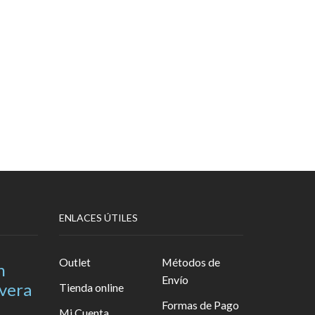
ENLACES ÚTILES
Outlet
Métodos de
n
Envío
avera
Tienda online
Formas de Pago
Mi Cuenta