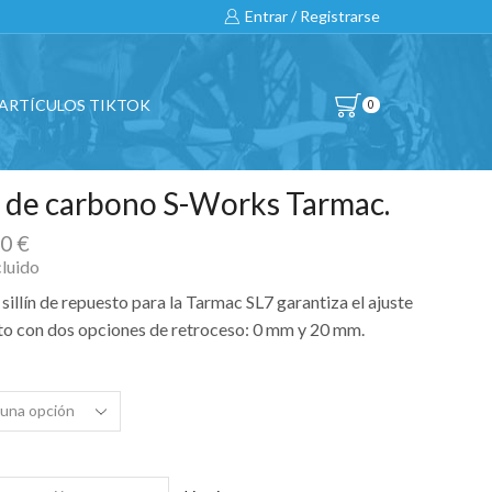
Entrar / Registrarse
ARTÍCULOS TIKTOK
0
a de carbono S-Works Tarmac.
00
€
cluido
 sillín de repuesto para la Tarmac SL7 garantiza el ajuste
to con dos opciones de retroceso: 0 mm y 20 mm.