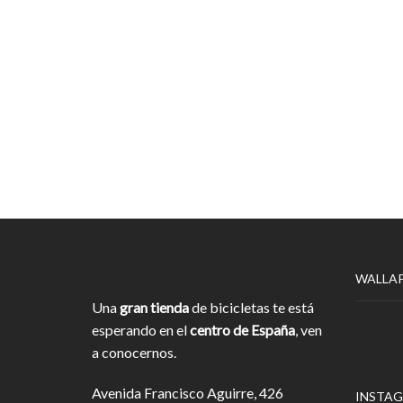
WALLA
Una
gran tienda
de bicicletas te está
esperando en el
centro de España
, ven
a conocernos.
Avenida Francisco Aguirre, 426
INSTA