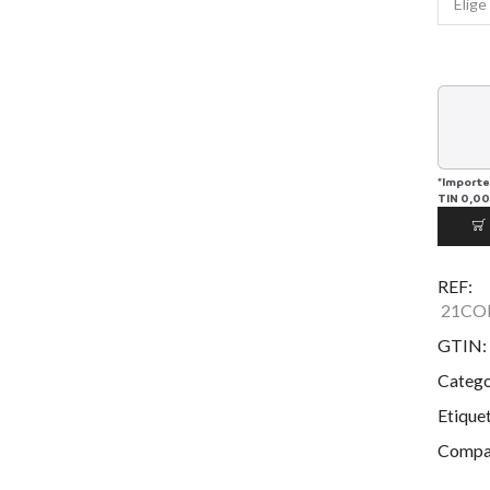
*Importe
TIN
0,00
REF:
21CO
GTIN:
Catego
Etique
Compar