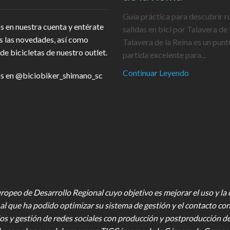
Guía práctica para descubrir r
s en nuestra cuenta y entérate
salidas en bici por Talavera de 
s las novedades, así como
Talavera de la Reina es un punt
de bicicletas de nuestro outlet.
partida excelente para...
Continuar Leyendo
s en
@biciobiker_shimano_sc
opeo de Desarrollo Regional cuyo objetivo es mejorar el uso y la ca
al que ha podido optimizar su sistema de gestión y el contacto con
os y gestión de redes sociales con producción y postproducción d