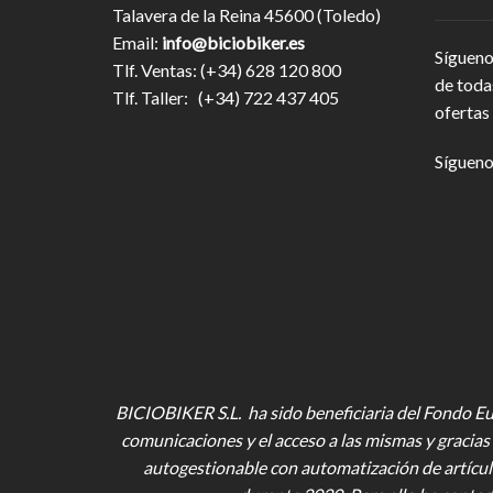
Talavera de la Reina 45600 (Toledo)
Email:
info@biciobiker.es
Sígueno
Tlf. Ventas: (+34) 628 120 800
de toda
Tlf. Taller: (+34) 722 437 405
ofertas 
Sígueno
BICIOBIKER S.L. ha sido beneficiaria del Fondo Eur
comunicaciones y el acceso a las mismas y gracias 
autogestionable con automatización de artícul