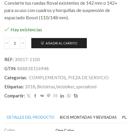
Convierte tus ruedas Roval existentes de 142 mm o 142+
para su uso con cuadros y horquillas de suspensión de
espaciado Boost (110/148 mm).
Hay existencias
AÑADIR AL CARRITO
Roval
Boost
Conversion
REF:
30017-1100
Kit
-
GTIN:
888818156948
Control
Carbon
Categorías:
COMPLEMENTOS
,
PIEZA DE SERVICIO
/
Etiquetas:
2018
,
Bicicletas
,
biciobiker
,
specialized
Control
/
Compartir:
Traverse
/
Traverse
SL
DETALLES DEL PRODUCTO
BICIS MONTADAS Y REVISADAS
PLAN
cantidad
Color
One Color