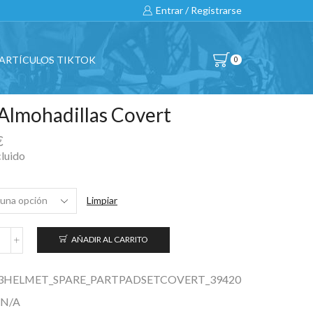
Entrar / Registrarse
ARTÍCULOS TIKTOK
0
 Almohadillas Covert
€
cluido
Limpiar
AÑADIR AL CARRITO
it
lmohadillas
overt
3HELMET_SPARE_PARTPADSETCOVERT_39420
antidad
N/A