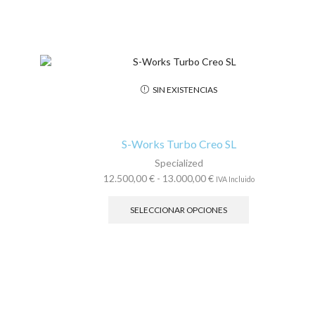
SIN EXISTENCIAS
S-Works Turbo Creo SL
Specialized
Rango
12.500,00
€
-
13.000,00
€
IVA Incluido
de
Este
precios:
producto
SELECCIONAR OPCIONES
desde
tiene
12.500,00 €
múltiples
hasta
variantes.
13.000,00 €
Las
opciones
se
pueden