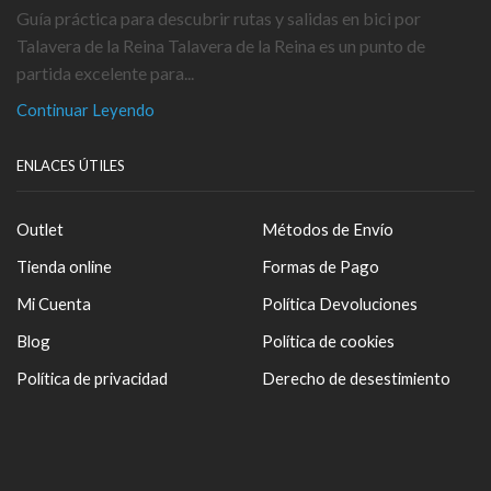
Guía práctica para descubrir rutas y salidas en bici por
Talavera de la Reina Talavera de la Reina es un punto de
partida excelente para...
Continuar Leyendo
ENLACES ÚTILES
Outlet
Métodos de Envío
Tienda online
Formas de Pago
Mi Cuenta
Política Devoluciones
Blog
Política de cookies
Política de privacidad
Derecho de desestimiento