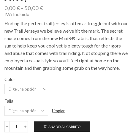
Rango
0,00
€
-
50,00
€
de
IVA Incluido
precios:
Finding the perfect trail jersey is often a struggle but with our
desde
new Trail Jerseys we believe we’ve hit the mark. The secret
0,00 €
sauce comes from the new MiniR® fabric that reflects the
hasta
50,00 €
sun to help keep you cool yet is plenty tough for the rigors
and abuse that comes with trail riding. Not stopping there we
employed a casual style so you’ll feel right at home on the
mountain and then grabbing some grub on the way home.
Color
Talla
Limpiar
AÑADIR AL CARRITO
Women's