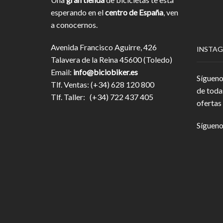
esperando en el
centro de España
, ven
a conocernos.
Avenida Francisco Aguirre, 426
INSTA
Talavera de la Reina 45600 (Toledo)
Email:
info@biciobiker.es
Sígueno
Tlf. Ventas: (+34) 628 120 800
de toda
Tlf. Taller: (+34) 722 437 405
ofertas 
Sígueno