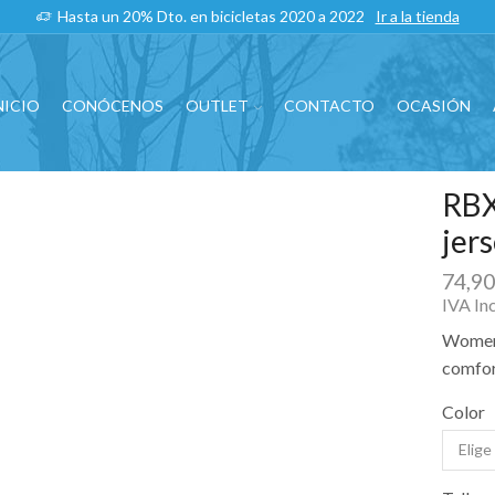
Hasta un 20% Dto. en bicicletas 2020 a 2022
Ir a la tienda
NICIO
CONÓCENOS
OUTLET
CONTACTO
OCASIÓN
RBX
jer
74,9
IVA In
Women’
comfor
Color