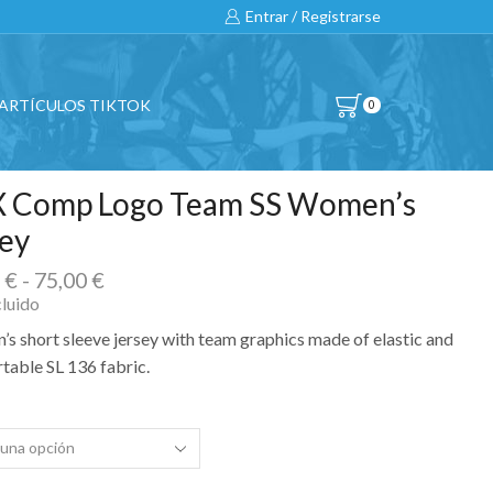
Hasta un 20% Dto. en bicicletas 2020 a 2022
Entrar / Registrarse
ARTÍCULOS TIKTOK
0
 Comp Logo Team SS Women’s
sey
Rango
0
€
-
75,00
€
de
cluido
precios:
s short sleeve jersey with team graphics made of elastic and
desde
table SL 136 fabric.
74,90 €
hasta
75,00 €