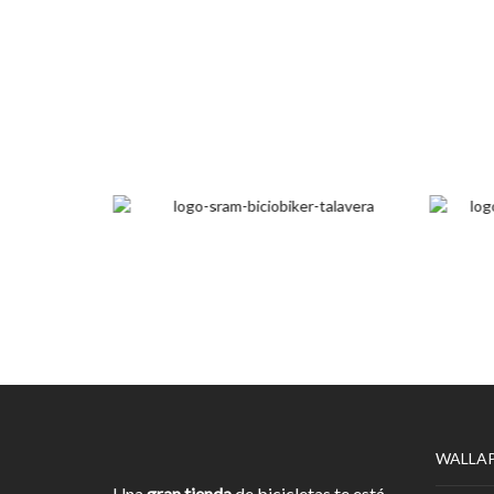
WALLA
Una
gran tienda
de bicicletas te está