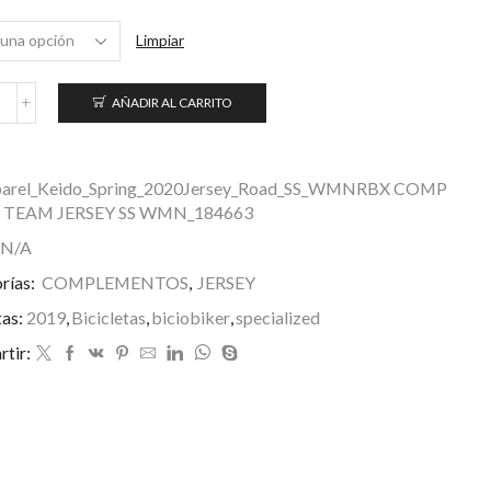
Limpiar
AÑADIR AL CARRITO
RBX
Comp
ogo
Team
arel_Keido_Spring_2020Jersey_Road_SS_WMNRBX COMP
S
 TEAM JERSEY SS WMN_184663
omen's
ersey
N/A
antidad
rías:
COMPLEMENTOS
,
JERSEY
tas:
2019
,
Bicicletas
,
biciobiker
,
specialized
tir: