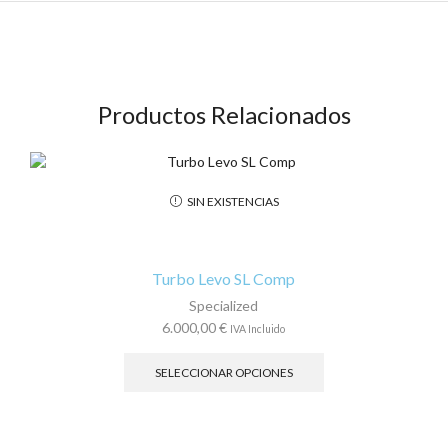
Productos Relacionados
SIN EXISTENCIAS
Turbo Levo SL Comp
Specialized
6.000,00
€
IVA Incluido
Este
producto
SELECCIONAR OPCIONES
tiene
múltiples
variantes.