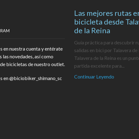
Las mejores rutas e
bicicleta desde Tal
de la Reina
GRAM
Guía práctica para descubrir r
s en nuestra cuenta y entérate
salidas en bici por Talavera de 
s las novedades, así como
Talavera de la Reina es un punt
de bicicletas de nuestro outlet.
partida excelente para...
Continuar Leyendo
s en
@biciobiker_shimano_sc