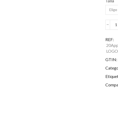
Talla
L
REF:
20App
S
LOGO
W
j
GTIN:
c
Catego
Etique
Compar