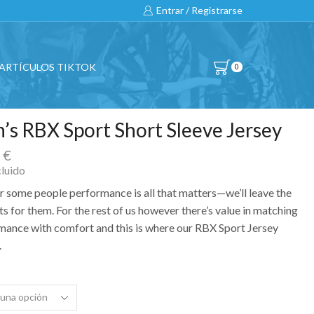
Entrar / Registrarse
ARTÍCULOS TIKTOK
0
’s RBX Sport Short Sleeve Jersey
0
€
cluido
or some people performance is all that matters—we’ll leave the
ts for them. For the rest of us however there’s value in matching
mance with comfort and this is where our RBX Sport Jersey
.