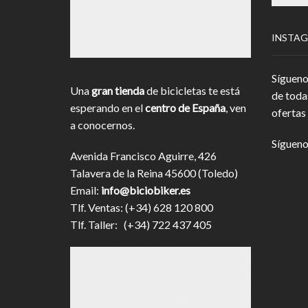
INSTA
Sígueno
Una
gran tienda
de bicicletas te está
de toda
esperando en el
centro de España
, ven
ofertas 
a conocernos.
Sígueno
Avenida Francisco Aguirre, 426
Talavera de la Reina 45600 (Toledo)
Email:
info@biciobiker.es
Tlf. Ventas: (+34) 628 120 800
Tlf. Taller: (+34) 722 437 405