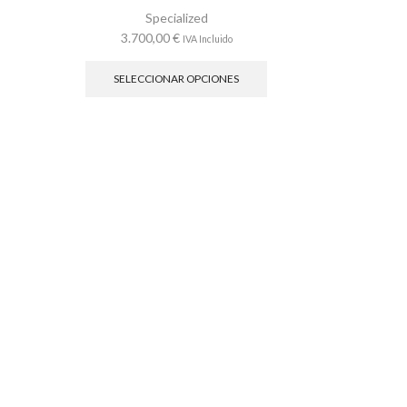
Specialized
3.700,00
€
IVA Incluido
Este
producto
SELECCIONAR OPCIONES
tiene
múltiples
variantes.
Las
opciones
se
pueden
elegir
en
la
página
de
producto