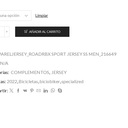
Limpiar
AÑADIR AL CARRITO
en's
RBX
port
hort
PARELJERSEY_ROADRBX SPORT JERSEY SS MEN_216649
leeve
ersey
N/A
antidad
rías:
COMPLEMENTOS
,
JERSEY
tas:
2022
,
Bicicletas
,
biciobiker
,
specialized
tir: