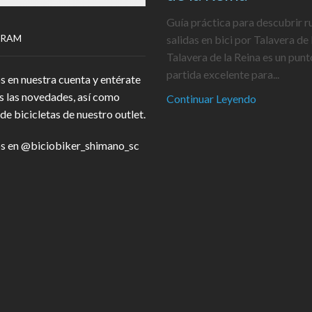
Guía práctica para descubrir r
GRAM
salidas en bici por Talavera de 
Talavera de la Reina es un punt
partida excelente para...
s en nuestra cuenta y entérate
s las novedades, así como
Continuar Leyendo
de bicicletas de nuestro outlet.
s en
@biciobiker_shimano_sc