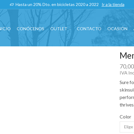
Hasta un 20% Dto. en bicicletas 2020 a 2022
Ir a la tienda
NICIO
CONÓCENOS
OUTLET
CONTACTO
OCASIÓN
Men
70,0
IVA In
Sure f
skinsui
perfor
thrives
Color