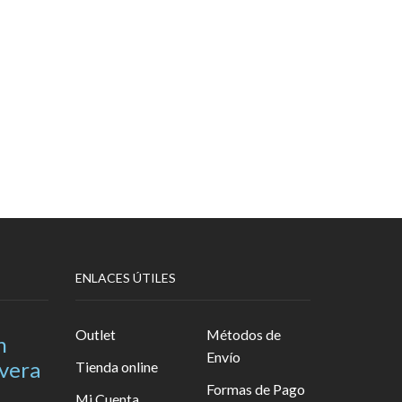
ENLACES ÚTILES
Outlet
Métodos de
n
Envío
avera
Tienda online
Formas de Pago
Mi Cuenta