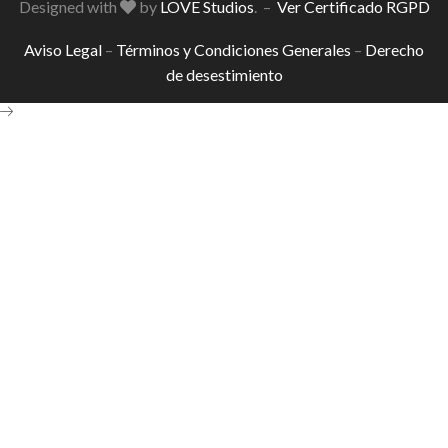
Designed with
by
LOVE Studios
. –
Ver Certificado RGPD
Aviso Legal
–
Términos y Condiciones Generales
–
Derecho
de desestimiento