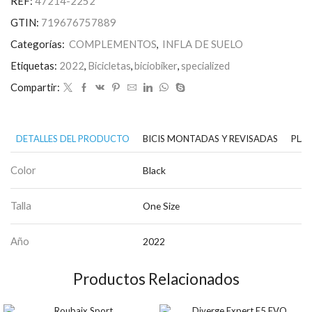
REF:
47214-2252
SwitchHitter
II
GTIN:
719676757889
Floor
Pump
Categorías:
COMPLEMENTOS
,
INFLA DE SUELO
cantidad
Etiquetas:
2022
,
Bicicletas
,
biciobiker
,
specialized
Compartir:
DETALLES DEL PRODUCTO
BICIS MONTADAS Y REVISADAS
PLAN
Color
Black
Talla
One Size
Año
2022
Productos Relacionados