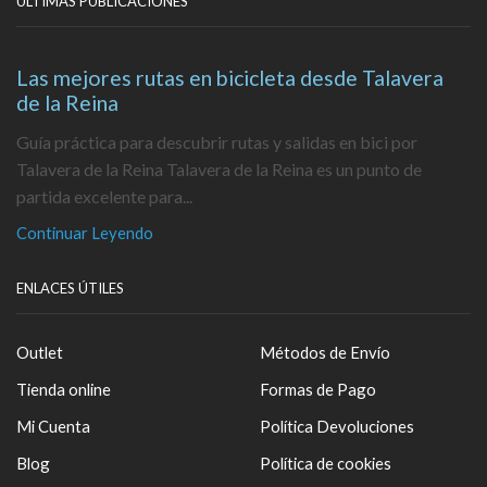
ÚLTIMAS PUBLICACIONES
Las mejores rutas en bicicleta desde Talavera
de la Reina
Guía práctica para descubrir rutas y salidas en bici por
Talavera de la Reina Talavera de la Reina es un punto de
partida excelente para...
Continuar Leyendo
ENLACES ÚTILES
Outlet
Métodos de Envío
Tienda online
Formas de Pago
Mi Cuenta
Política Devoluciones
Blog
Política de cookies