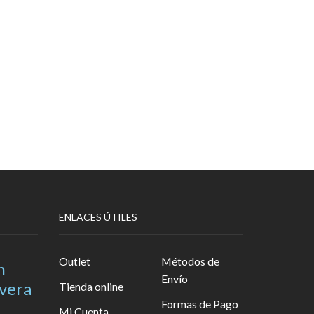
ENLACES ÚTILES
Outlet
Métodos de
n
Envío
avera
Tienda online
Formas de Pago
Mi Cuenta