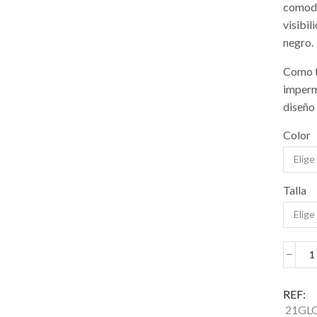
comodi
visibil
negro.
Como t
imperm
diseño
Color
Talla
G
i
p
REF:
h
21GL
H