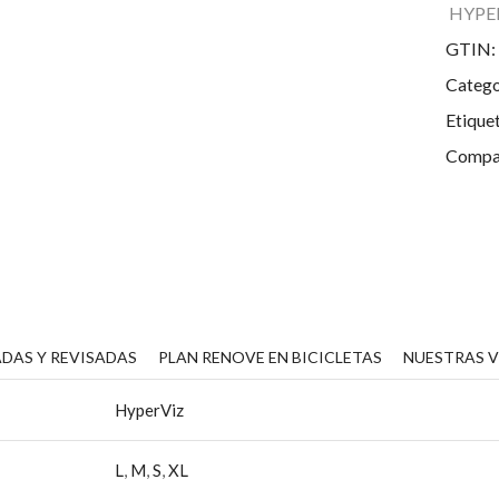
HYPE
P
S
GTIN:
c
Catego
Etique
Compar
DAS Y REVISADAS
PLAN RENOVE EN BICICLETAS
NUESTRAS 
HyperViz
L
,
M
,
S
,
XL