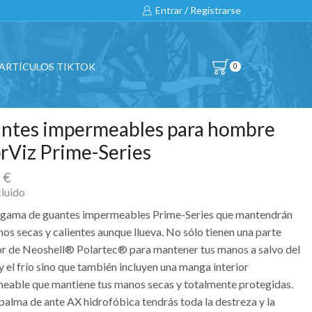
Entrar / Registrarse
ARTÍCULOS TIKTOK
0
ntes impermeables para hombre
rViz Prime-Series
0
€
cluido
gama de guantes impermeables Prime-Series que mantendrán
os secas y calientes aunque llueva. No sólo tienen una parte
or de Neoshell® Polartec® para mantener tus manos a salvo del
y el frío sino que también incluyen una manga interior
eable que mantiene tus manos secas y totalmente protegidas.
 palma de ante AX hidrofóbica tendrás toda la destreza y la