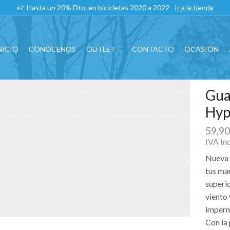
Hasta un 20% Dto. en bicicletas 2020 a 2022
Ir a la tienda
NICIO
CONÓCENOS
OUTLET
CONTACTO
OCASIÓN
Gua
Hyp
59,9
IVA In
Nueva 
tus man
superi
viento 
imperm
Con la