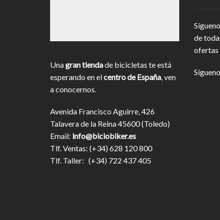
Sígueno
de toda
ofertas 
Una
gran tienda
de bicicletas te está
Sígueno
esperando en el
centro de España
, ven
a conocernos.
Avenida Francisco Aguirre, 426
Talavera de la Reina 45600 (Toledo)
Email:
info@biciobiker.es
Tlf. Ventas: (+34) 628 120 800
Tlf. Taller: (+34) 722 437 405