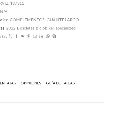
RVIZ_187311
rime-
eries
N/A
antidad
rías:
COMPLEMENTOS
,
GUANTE LARGO
tas:
2022
,
Bicicletas
,
biciobiker
,
specialized
tir:
VENTAJAS
OPINIONES
GUÍA DE TALLAS