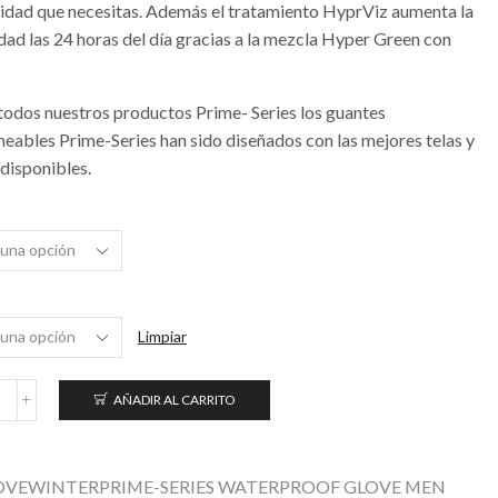
dad que necesitas. Además el tratamiento HyprViz aumenta la
idad las 24 horas del día gracias a la mezcla Hyper Green con
odos nuestros productos Prime- Series los guantes
eables Prime-Series han sido diseñados con las mejores telas y
 disponibles.
Limpiar
AÑADIR AL CARRITO
uantes
mpermeables
ara
ombre
OVEWINTERPRIME-SERIES WATERPROOF GLOVE MEN
yprViz