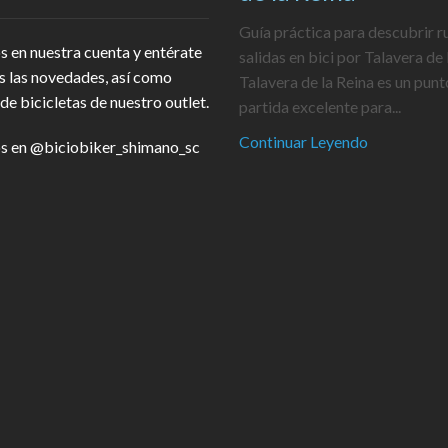
Guía práctica para descubrir r
s en nuestra cuenta y entérate
salidas en bici por Talavera de 
s las novedades, así como
Talavera de la Reina es un punt
de bicicletas de nuestro outlet.
partida excelente para...
Continuar Leyendo
s en
@biciobiker_shimano_sc