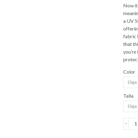
Now it’
meaning
a UV 50
offerin
fabric 
that th
you’re 
protec
Color
Talla
D