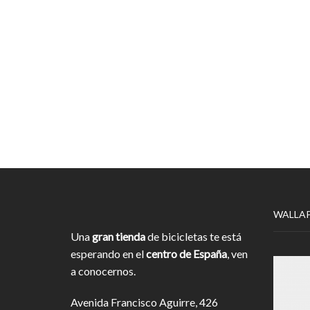
WALLA
Una
gran tienda
de bicicletas te está
esperando en el
centro de España
, ven
a conocernos.
Avenida Francisco Aguirre, 426