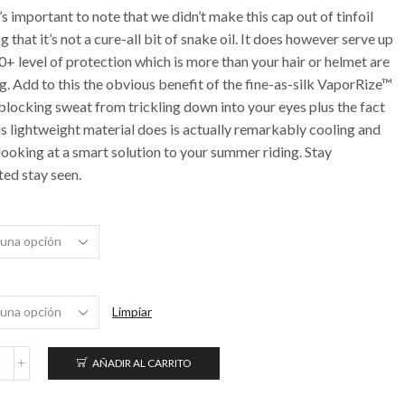
s important to note that we didn’t make this cap out of tinfoil
 that it’s not a cure-all bit of snake oil. It does however serve up
+ level of protection which is more than your hair or helmet are
g. Add to this the obvious benefit of the fine-as-silk VaporRize™
blocking sweat from trickling down into your eyes plus the fact
is lightweight material does is actually remarkably cooling and
looking at a smart solution to your summer riding. Stay
ted stay seen.
Limpiar
AÑADIR AL CARRITO
eflect™
UV