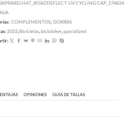
ycling
0APPARELHAT_ROADDEFLECT UV CYCLING CAP_174824
ap
N/A
antidad
rías:
COMPLEMENTOS
,
GORRAS
tas:
2022
,
Bicicletas
,
biciobiker
,
specialized
tir:
VENTAJAS
OPINIONES
GUÍA DE TALLAS