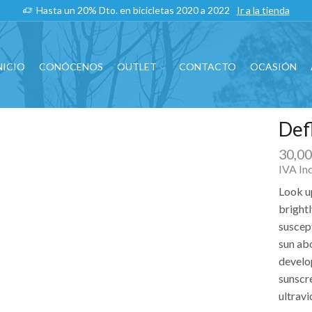
Hasta un 20% Dto. en bicicletas 2020 a 2022
Ir a la tienda
NICIO
CONÓCENOS
OUTLET
CONTACTO
OCASIÓN
Def
30,0
IVA In
Look up
bright
suscep
sun ab
develo
sunscre
ultravi