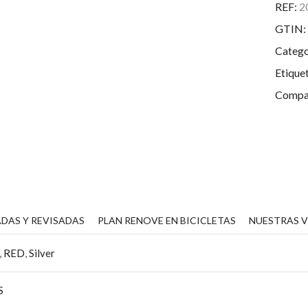
C
REF:
2
C
GTIN:
c
Catego
Etique
Compar
DAS Y REVISADAS
PLAN RENOVE EN BICICLETAS
NUESTRAS 
,
RED
,
Silver
S