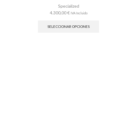
Specialized
4.300,00
€
IVA Incluido
Este
producto
SELECCIONAR OPCIONES
tiene
múltiples
variantes.
Las
opciones
se
pueden
elegir
en
la
página
de
producto