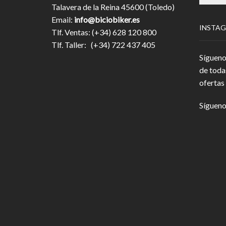
Talavera de la Reina 45600 (Toledo)
Email:
info@biciobiker.es
INSTA
Tlf. Ventas: (+34) 628 120 800
Tlf. Taller: (+34) 722 437 405
Sígueno
de toda
ofertas 
Sígueno