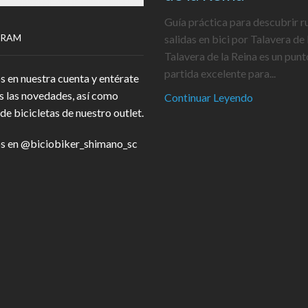
Guía práctica para descubrir r
GRAM
salidas en bici por Talavera de 
Talavera de la Reina es un punt
partida excelente para...
s en nuestra cuenta y entérate
s las novedades, así como
Continuar Leyendo
de bicicletas de nuestro outlet.
s en
@biciobiker_shimano_sc