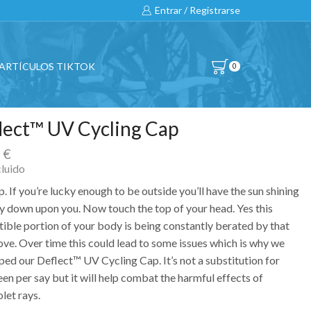
Entrar / Registrarse
ARTÍCULOS TIKTOK
0
lect™ UV Cycling Cap
0
€
cluido
. If you’re lucky enough to be outside you’ll have the sun shining
ly down upon you. Now touch the top of your head. Yes this
tible portion of your body is being constantly berated by that
ove. Over time this could lead to some issues which is why we
ped our Deflect™ UV Cycling Cap. It’s not a substitution for
en per say but it will help combat the harmful effects of
olet rays.