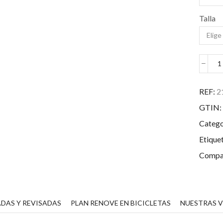
Talla
D
C
REF:
2
C
GTIN:
-
S
Catego
C
D
Etique
c
Compar
DAS Y REVISADAS
PLAN RENOVE EN BICICLETAS
NUESTRAS 