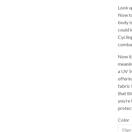
Look up
Now tou
body i
could 
Cycling
combat 
Now it’
meaning
a UV 50
offerin
fabric 
that th
you’re 
protec
Color