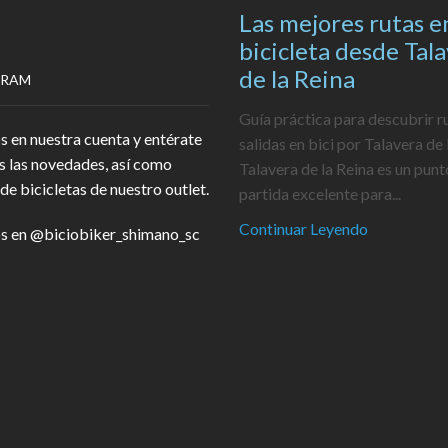
Las mejores rutas e
bicicleta desde Tal
de la Reina
GRAM
Guía práctica para descubrir r
s en nuestra cuenta y entérate
salidas en bici por Talavera de 
s las novedades, así como
Talavera de la Reina es un punt
de bicicletas de nuestro outlet.
partida excelente para...
Continuar Leyendo
s en
@biciobiker_shimano_sc