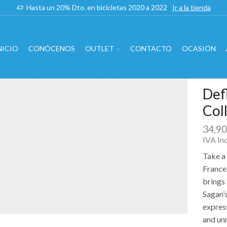
Hasta un 20% Dto. en bicicletas 2020 a 2022
Ir a la tienda
NICIO
CONÓCENOS
OUTLET
CONTACTO
OCASIÓN
Def
Col
34,9
IVA In
Take a 
France
brings 
Sagan’s
expres
and un