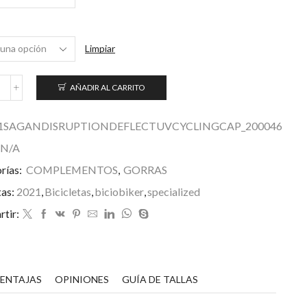
Limpiar
AÑADIR AL CARRITO
eflect™
UV
ycling
1SAGANDISRUPTIONDEFLECTUVCYCLINGCAP_200046
ap
N/A
agan
rías:
COMPLEMENTOS
,
GORRAS
ollection:
isruption
tas:
2021
,
Bicicletas
,
biciobiker
,
specialized
antidad
tir:
VENTAJAS
OPINIONES
GUÍA DE TALLAS