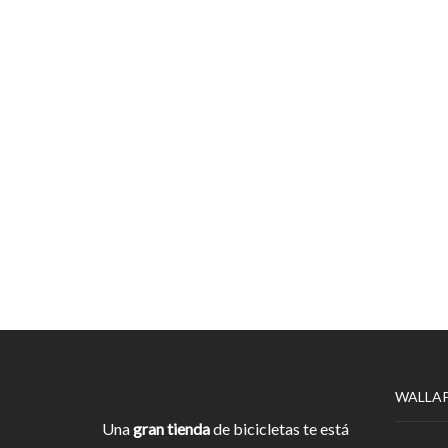
WALLA
Una
gran tienda
de bicicletas te está