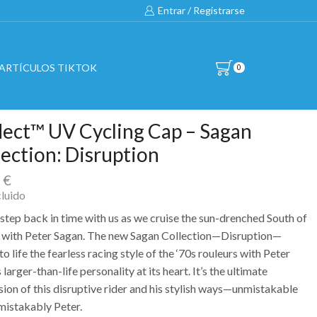
Entrar / Registrarse
ARTÍCULOS TIKTOK
0
lect™ UV Cycling Cap – Sagan
lection: Disruption
0
€
cluido
step back in time with us as we cruise the sun-drenched South of
 with Peter Sagan. The new Sagan Collection—Disruption—
to life the fearless racing style of the ‘70s rouleurs with Peter
 larger-than-life personality at its heart. It’s the ultimate
sion of this disruptive rider and his stylish ways—unmistakable
mistakably Peter.