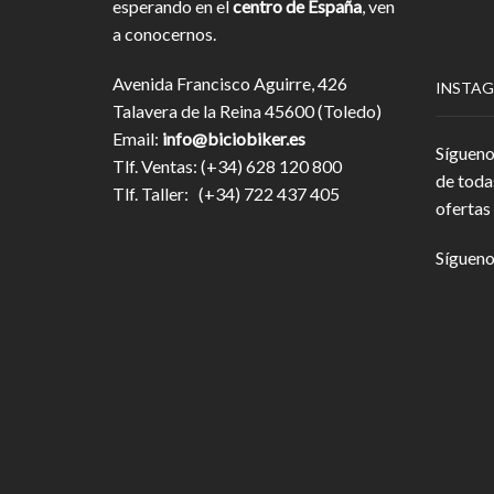
esperando en el
centro de España
, ven
a conocernos.
Avenida Francisco Aguirre, 426
INSTA
Talavera de la Reina 45600 (Toledo)
Email:
info@biciobiker.es
Sígueno
Tlf. Ventas: (+34) 628 120 800
de toda
Tlf. Taller: (+34) 722 437 405
ofertas 
Sígueno