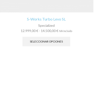
S-Works Turbo Levo SL
Specialized
Rango
12.999,00
€
-
14.500,00
€
IVA Incluido
de
Este
precios:
producto
SELECCIONAR OPCIONES
desde
tiene
12.999,00 €
múltiples
hasta
variantes.
14.500,00 €
Las
opciones
se
pueden
elegir
en
la
página
de
producto