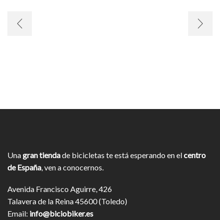
Una
gran tienda
de bicicletas te está esperando en el
centro
de España
, ven a conocernos.
Avenida Francisco Aguirre, 426
Talavera de la Reina 45600 (Toledo)
Email:
info@biciobiker.es