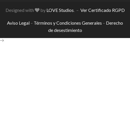
Designed with
by
LOVE Studios
. –
Ver Certificado RGPD
Aviso Legal
–
Términos y Condiciones Generales
–
Derecho
de desestimiento