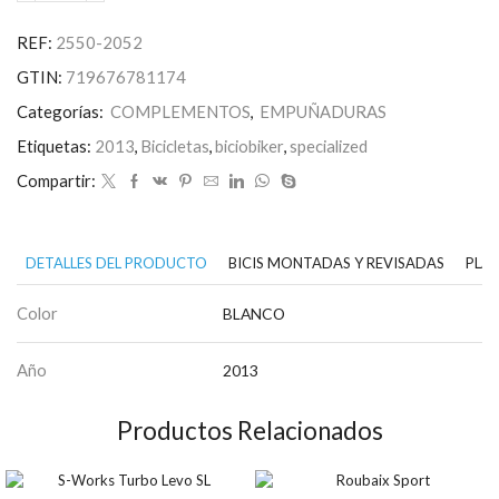
Roll
Grip
REF:
2550-2052
cantidad
GTIN:
719676781174
Categorías:
COMPLEMENTOS
,
EMPUÑADURAS
Etiquetas:
2013
,
Bicicletas
,
biciobiker
,
specialized
Compartir:
DETALLES DEL PRODUCTO
BICIS MONTADAS Y REVISADAS
PLAN
Color
BLANCO
Año
2013
Productos Relacionados