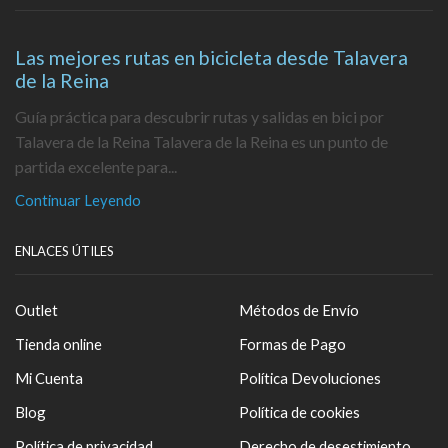
Las mejores rutas en bicicleta desde Talavera
de la Reina
Guía práctica para descubrir rutas y salidas en bici por
Talavera de la Reina Talavera de la Reina es un punto de
partida excelente para...
Continuar Leyendo
ENLACES ÚTILES
Outlet
Métodos de Envío
Tienda online
Formas de Pago
Mi Cuenta
Política Devoluciones
Blog
Política de cookies
Política de privacidad
Derecho de desestimiento