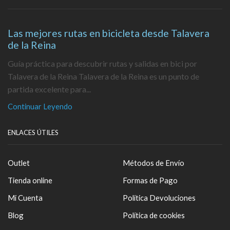
Las mejores rutas en bicicleta desde Talavera
de la Reina
Guía práctica para descubrir rutas y salidas en bici por
Talavera de la Reina Talavera de la Reina es un punto de
partida excelente para...
Continuar Leyendo
ENLACES ÚTILES
Outlet
Métodos de Envío
Tienda online
Formas de Pago
Mi Cuenta
Política Devoluciones
Blog
Política de cookies