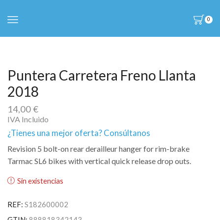
0
Puntera Carretera Freno Llanta
2018
14,00
€
IVA Incluido
¿Tienes una mejor oferta? Consúltanos
Revision 5 bolt-on rear derailleur hanger for rim-brake
Tarmac SL6 bikes with vertical quick release drop outs.
Sin existencias
REF:
S182600002
GTIN:
888818342143