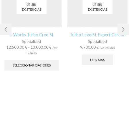
SIN
SIN
EXISTENCIAS
EXISTENCIAS
S-Works Turbo Creo SL
Turbo Levo SL Expert Carbon
Specialized
Specialized
Rango
12.500,00
€
-
13.000,00
€
9.700,00
€
IVA
IVA Incluido
de
Incluido
precios:
Este
LEER MÁS
desde
producto
SELECCIONAR OPCIONES
12.500,00 €
tiene
hasta
múltiples
13.000,00 €
variantes.
Las
opciones
se
pueden
elegir
en
la
página