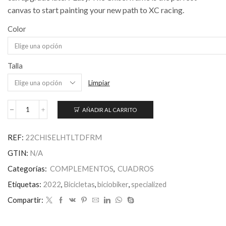
canvas to start painting your new path to XC racing.
Color
Talla
Limpiar
AÑADIR AL CARRITO
Chisel
LTD
Frameset
REF:
22CHISELHTLTDFRM
cantidad
GTIN:
N/A
Categorías:
COMPLEMENTOS
,
CUADROS
Etiquetas:
2022
,
Bicicletas
,
biciobiker
,
specialized
Compartir: