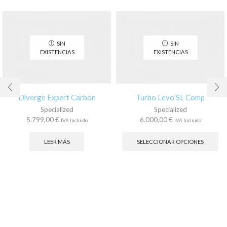
SIN
SIN
EXISTENCIAS
EXISTENCIAS
Diverge Expert Carbon
Turbo Levo SL Comp
Specialized
Specialized
5.799,00
€
6.000,00
€
IVA Incluido
IVA Incluido
Es
pr
LEER MÁS
SELECCIONAR OPCIONES
tie
múl
var
La
op
se
pu
ele
en