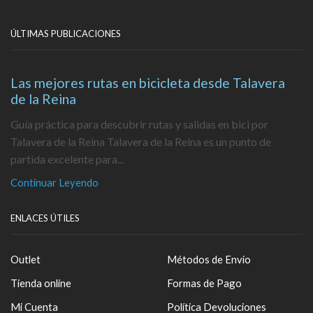
ÚLTIMAS PUBLICACIONES
Las mejores rutas en bicicleta desde Talavera
de la Reina
Guía práctica para descubrir rutas y salidas en bici por
Talavera de la Reina Talavera de la Reina es un punto de
partida excelente para...
Continuar Leyendo
ENLACES ÚTILES
Outlet
Métodos de Envío
Tienda online
Formas de Pago
Mi Cuenta
Política Devoluciones