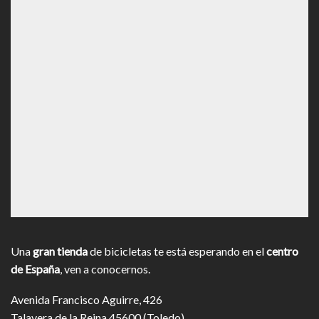
Una
gran tienda
de bicicletas te está esperando en el
centro
de España
, ven a conocernos.
Avenida Francisco Aguirre, 426
Talavera de la Reina 45600 (Toledo)