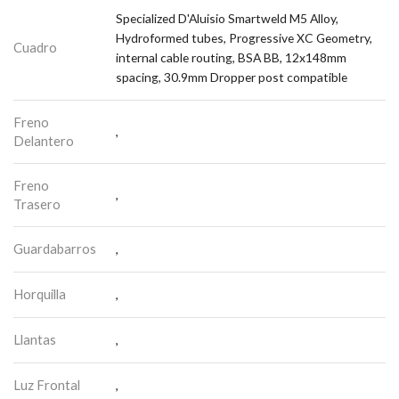
Specialized D'Aluisio Smartweld M5 Alloy,
Hydroformed tubes, Progressive XC Geometry,
Cuadro
internal cable routing, BSA BB, 12x148mm
spacing, 30.9mm Dropper post compatible
Freno
,
Delantero
Freno
,
Trasero
Guardabarros
,
Horquilla
,
Llantas
,
Luz Frontal
,