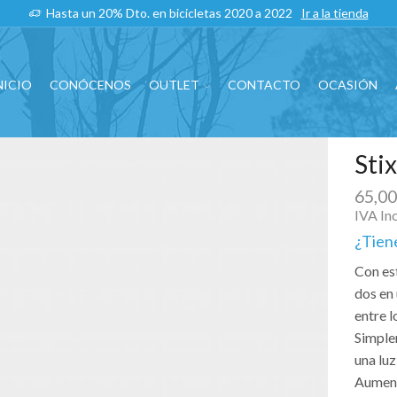
Hasta un 20% Dto. en bicicletas 2020 a 2022
Ir a la tienda
NICIO
CONÓCENOS
OUTLET
CONTACTO
OCASIÓN
Sti
65,0
IVA In
¿Tien
Con est
dos en
entre l
Simple
una luz
Aumente