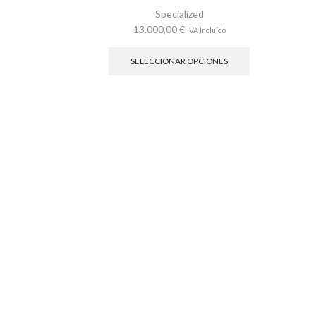
Specialized
13.000,00
€
IVA Incluido
Este
producto
SELECCIONAR OPCIONES
tiene
múltiples
variantes.
Las
opciones
se
pueden
elegir
en
la
página
de
producto