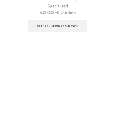
Specialized
6.000,00
€
IVA Incluido
Este
producto
SELECCIONAR OPCIONES
tiene
múltiples
variantes.
Las
opciones
se
pueden
elegir
en
la
página
de
producto