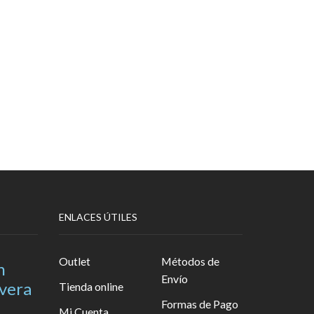
ENLACES ÚTILES
Outlet
Métodos de
n
Envío
avera
Tienda online
Formas de Pago
Mi Cuenta