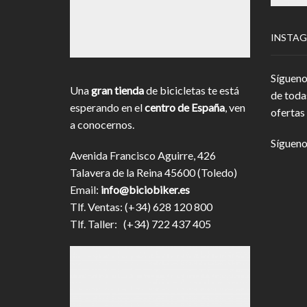
INSTA
Sígueno
Una
gran tienda
de bicicletas te está
de toda
esperando en el
centro de España
, ven
ofertas 
a conocernos.
Sígueno
Avenida Francisco Aguirre, 426
Talavera de la Reina 45600 (Toledo)
Email:
info@biciobiker.es
Tlf. Ventas: (+34) 628 120 800
Tlf. Taller: (+34) 722 437 405