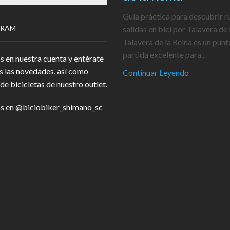
Guía práctica para descubrir r
GRAM
salidas en bici por Talavera de 
Talavera de la Reina es un punt
partida excelente para...
s en nuestra cuenta y entérate
s las novedades, así como
Continuar Leyendo
de bicicletas de nuestro outlet.
s en
@biciobiker_shimano_sc