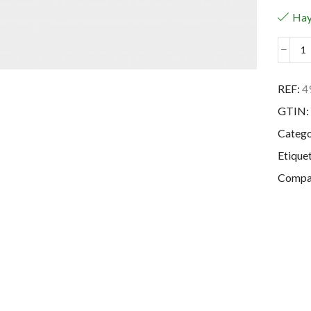
Hay
St
S
2
REF:
4
P
GTIN:
c
Catego
Etique
Compar