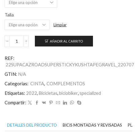
Talla
Limpiar
AÑADIR AL CARRITO
Supacaz
Super
Sticky
REF:
Kush
22SUPACAZROADSUPERSTICKYKUSHTAPEGRAVEL_220707
Tape
Gravel
GTIN:
N/A
cantidad
Categorías:
CINTA
,
COMPLEMENTOS
Etiquetas:
2022
,
Bicicletas
,
biciobiker
,
specialized
Compartir:
DETALLES DEL PRODUCTO
BICIS MONTADAS Y REVISADAS
PLAN