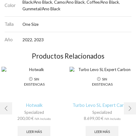
Black/Ano Black
,
Camo/Ano Black
,
Coffee/Ano Black
,
Color
Gunmetal/Ano Black
Talla
One Size
Año
2022
,
2023
Productos Relacionados
SIN
SIN
EXISTENCIAS
EXISTENCIAS
Hotwalk
Turbo Levo SL Expert Carbon
Specialized
Specialized
200,00
€
8.699,00
€
IVA Incluido
IVA Incluido
LEER MÁS
LEER MÁS