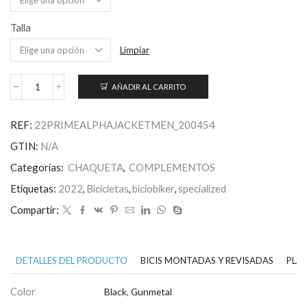
Talla
Limpiar
AÑADIR AL CARRITO
Men's
Prime-
Series
REF:
22PRIMEALPHAJACKETMEN_200454
Alpha
Jacket
GTIN:
N/A
cantidad
Categorías:
CHAQUETA
,
COMPLEMENTOS
Etiquetas:
2022
,
Bicicletas
,
biciobiker
,
specialized
Compartir:
DETALLES DEL PRODUCTO
BICIS MONTADAS Y REVISADAS
PLAN
Color
Black
,
Gunmetal