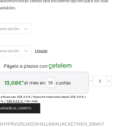
automovilistas siendo una excelente opción para los días
adables.
Limpiar
Págalo a plazos con
13,08
€*
al mes en
cuotas
Men's
HyprViz
SL
 a financiar
235,40 €
/
Importe total adeudado
235,40 €
/
Rain
 %
/
TAE
9,02 %
/
Ver más
Jacket
AÑADIR AL CARRITO
cantidad
2HYPRVIZSLNEOSHELLRAINJACKETMEN_200457