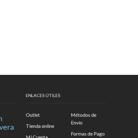
ENLACES ÚTILES
Outlet
Métodos de
n
Envío
avera
Tienda online
Formas de Pago
Mi Cuenta