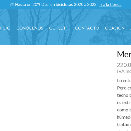
Hasta un 20% Dto. en bicicletas 2020 a 2022
Ir a la tienda
NICIO
CONÓCENOS
OUTLET
CONTACTO
OCASIÓN
Men
220,
IVA In
Lo ente
Pero c
tecnol
es ext
comple
húmedo
tratam