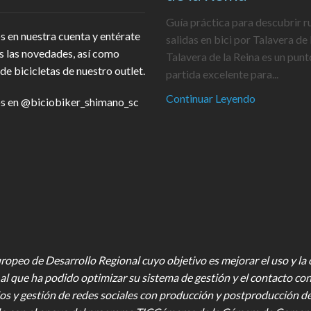
Guía práctica para descubrir r
s en nuestra cuenta y entérate
salidas en bici por Talavera de 
s las novedades, así como
Talavera de la Reina es un punt
de bicicletas de nuestro outlet.
partida excelente para...
Continuar Leyendo
s en
@biciobiker_shimano_sc
opeo de Desarrollo Regional cuyo objetivo es mejorar el uso y la ca
al que ha podido optimizar su sistema de gestión y el contacto con
os y gestión de redes sociales con producción y postproducción d