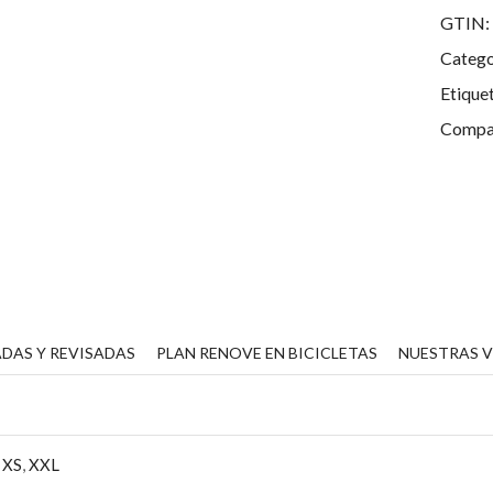
GTIN:
Catego
Etique
Compar
DAS Y REVISADAS
PLAN RENOVE EN BICICLETAS
NUESTRAS 
,
XS
,
XXL