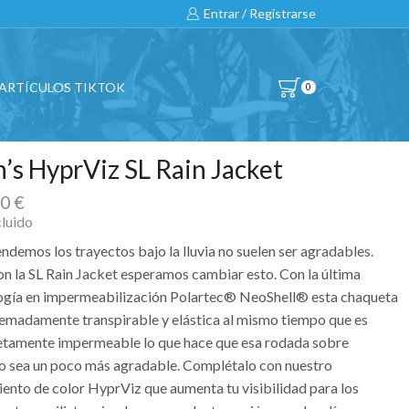
Entrar / Registrarse
ARTÍCULOS TIKTOK
0
’s HyprViz SL Rain Jacket
00
€
cluido
ndemos los trayectos bajo la lluvia no suelen ser agradables.
on la SL Rain Jacket esperamos cambiar esto. Con la última
ogía en impermeabilización Polartec® NeoShell® esta chaqueta
remadamente transpirable y elástica al mismo tiempo que es
tamente impermeable lo que hace que esa rodada sobre
 sea un poco más agradable. Complétalo con nuestro
iento de color HyprViz que aumenta tu visibilidad para los