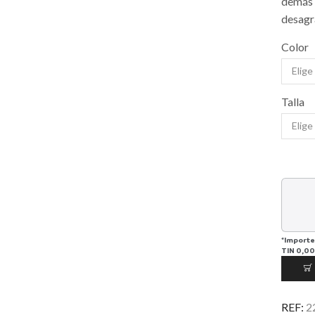
demás 
desagr
Color
Talla
*Importe
TIN
0,00
REF:
2