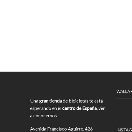
WALLA
Una
gran tienda
de bicicletas te está
esperando en el
centro de España
, ven
a conocernos.
Avenida Francisco Aguirre, 426
INSTA