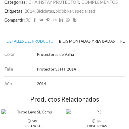
Categorías:
CHAINSTAY PROTECTOR
,
COMPLEMENTOS
Etiquetas:
2014
,
Bicicletas
,
biciobiker
,
specialized
Compartir:
DETALLES DEL PRODUCTO
BICIS MONTADAS Y REVISADAS
PLAN
Color
Protectores de Vaina
Talla
Protector SJ HT 2014
Año
2014
Productos Relacionados
SIN
SIN
EXISTENCIAS
EXISTENCIAS