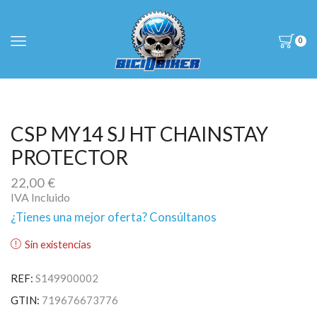
0
CSP MY14 SJ HT CHAINSTAY
PROTECTOR
22,00
€
IVA Incluido
¿Tienes una mejor oferta? Consúltanos
Sin existencias
REF:
S149900002
GTIN:
719676673776