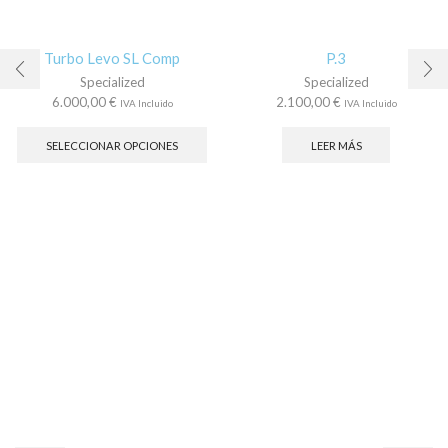
Turbo Levo SL Comp
P.3
Specialized
Specialized
6.000,00
€
2.100,00
€
IVA Incluido
IVA Incluido
Este
producto
SELECCIONAR OPCIONES
LEER MÁS
tiene
múltiples
variantes.
Las
opciones
se
pueden
elegir
en
la
página
de
producto