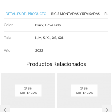
DETALLES DEL PRODUCTO
BICIS MONTADAS Y REVISADAS
PLAN
Color
Black
,
Dove Grey
Talla
L
,
M
,
S
,
XL
,
XS
,
XXL
Año
2022
Productos Relacionados
SIN
SIN
EXISTENCIAS
EXISTENCIAS