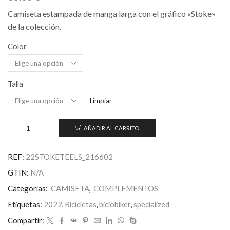
Camiseta estampada de manga larga con el gráfico «Stoke»
de la colección.
Color
Talla
Limpiar
AÑADIR AL CARRITO
Camiseta
de
manga
REF:
22STOKETEELS_216602
larga
Stoke
GTIN:
N/A
cantidad
Categorías:
CAMISETA
,
COMPLEMENTOS
Etiquetas:
2022
,
Bicicletas
,
biciobiker
,
specialized
Compartir: