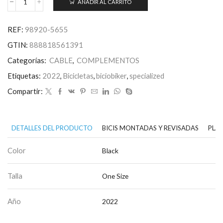
AÑADIR AL CARRITO
SL
Range
Extender
REF:
98920-5655
Cable
220mm
GTIN:
888818561391
Road
cantidad
Categorías:
CABLE
,
COMPLEMENTOS
Etiquetas:
2022
,
Bicicletas
,
biciobiker
,
specialized
Compartir:
DETALLES DEL PRODUCTO
BICIS MONTADAS Y REVISADAS
PLAN
Color
Black
Talla
One Size
Año
2022