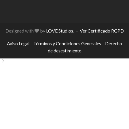
Designed with
by
LOVE Studios
. –
Ver Certificado RGPD
Aviso Legal
–
Términos y Condiciones Generales
–
Derecho
de desestimiento