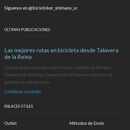
Síguenos en
@biciobiker_shimano_sc
ÚLTIMAS PUBLICACIONES
Las mejores rutas en bicicleta desde Talavera
de la Reina
Guía práctica para descubrir rutas y salidas en bici por
Talavera de la Reina Talavera de la Reina es un punto de
partida excelente para...
Continuar Leyendo
ENLACES ÚTILES
Outlet
Métodos de Envío