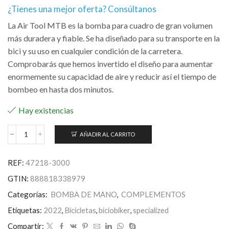
¿Tienes una mejor oferta? Consúltanos
La Air Tool MTB es la bomba para cuadro de gran volumen
más duradera y fiable. Se ha diseñado para su transporte en la
bici y su uso en cualquier condición de la carretera.
Comprobarás que hemos invertido el diseño para aumentar
enormemente su capacidad de aire y reducir así el tiempo de
bombeo en hasta dos minutos.
Hay existencias
AÑADIR AL CARRITO
Air
Tool
MTB
REF:
47218-3000
Pump
cantidad
GTIN:
888818338979
Categorías:
BOMBA DE MANO
,
COMPLEMENTOS
Etiquetas:
2022
,
Bicicletas
,
biciobiker
,
specialized
Compartir: