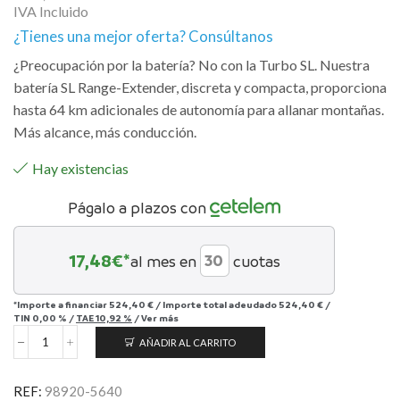
IVA Incluido
¿Tienes una mejor oferta? Consúltanos
¿Preocupación por la batería? No con la Turbo SL. Nuestra
batería SL Range-Extender, discreta y compacta, proporciona
hasta 64 km adicionales de autonomía para allanar montañas.
Más alcance, más conducción.
Hay existencias
Págalo a plazos con
17,48
€*
al mes en
cuotas
*Importe a financiar
524,40 €
/
Importe total adeudado
524,40 €
/
TIN
0,00 %
/
TAE
10,92 %
/
Ver más
AÑADIR AL CARRITO
SL
Range-
Extender
REF:
98920-5640
Battery