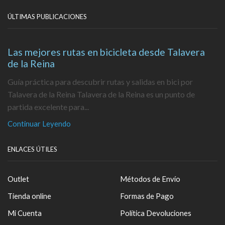
ÚLTIMAS PUBLICACIONES
Las mejores rutas en bicicleta desde Talavera
de la Reina
Guía práctica para descubrir rutas y salidas en bici por
Talavera de la Reina Talavera de la Reina es un punto de
partida excelente para...
Continuar Leyendo
ENLACES ÚTILES
Outlet
Métodos de Envío
Tienda online
Formas de Pago
Mi Cuenta
Política Devoluciones