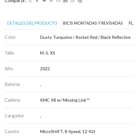
Compartir:
DETALLES DEL PRODUCTO
BICIS MONTADAS Y REVISADAS
PLAN
Color
Dusty Turquoise / Rocket Red / Black Reflective
Talla
M
,
S
,
XS
Año
2022
Batería
,
Cadena
KMC X8 w/ Missing Link™
Cargador
,
Casete
MicroSHIFT, 8-Speed, 12-42t