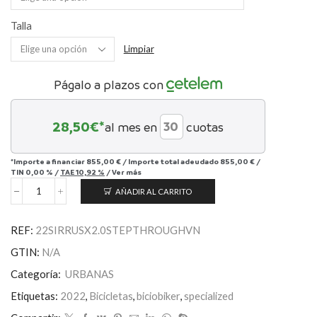
Talla
Limpiar
Págalo a plazos con
28,50
€*
al mes en
cuotas
*Importe a financiar
855,00 €
/
Importe total adeudado
855,00 €
/
TIN
0,00 %
/
TAE
10,92 %
/
Ver más
AÑADIR AL CARRITO
Sirrus
X
2.0
REF:
22SIRRUSX2.0STEPTHROUGHVN
Step-
Through
GTIN:
N/A
cantidad
Categoría:
URBANAS
Etiquetas:
2022
,
Bicicletas
,
biciobiker
,
specialized