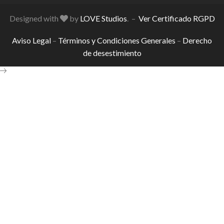
Designed with
by
LOVE Studios
. –
Ver Certificado RGPD
Aviso Legal
–
Términos y Condiciones Generales
–
Derecho
de desestimiento