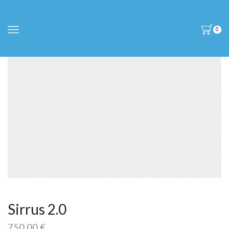
0
Sirrus 2.0
750,00
€