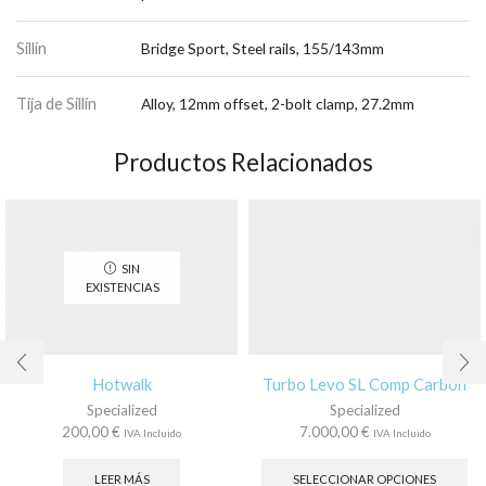
Sillín
Bridge Sport, Steel rails, 155/143mm
Tija de Sillín
Alloy, 12mm offset, 2-bolt clamp, 27.2mm
Productos Relacionados
SIN
EXISTENCIAS
Hotwalk
Turbo Levo SL Comp Carbon
Specialized
Specialized
200,00
€
7.000,00
€
IVA Incluido
IVA Incluido
Es
pr
LEER MÁS
SELECCIONAR OPCIONES