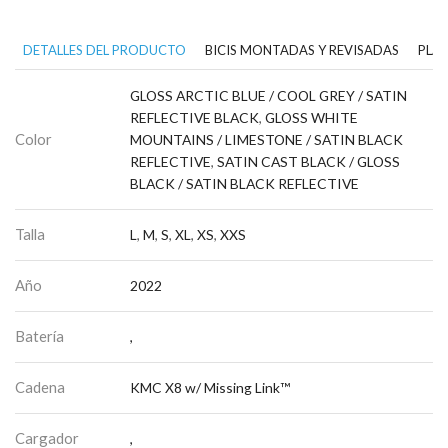
DETALLES DEL PRODUCTO
BICIS MONTADAS Y REVISADAS
PLAN
GLOSS ARCTIC BLUE / COOL GREY / SATIN
REFLECTIVE BLACK
,
GLOSS WHITE
Color
MOUNTAINS / LIMESTONE / SATIN BLACK
REFLECTIVE
,
SATIN CAST BLACK / GLOSS
BLACK / SATIN BLACK REFLECTIVE
Talla
L
,
M
,
S
,
XL
,
XS
,
XXS
Año
2022
Batería
,
Cadena
KMC X8 w/ Missing Link™
Cargador
,