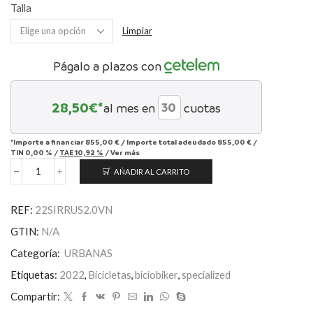
Talla
Limpiar
Págalo a plazos con
28,50
€*
al mes en
cuotas
*Importe a financiar
855,00 €
/
Importe total adeudado
855,00 €
/
TIN
0,00 %
/
TAE
10,92 %
/
Ver más
AÑADIR AL CARRITO
Sirrus
2.0
cantidad
REF:
22SIRRUS2.0VN
GTIN:
N/A
Categoría:
URBANAS
Etiquetas:
2022
,
Bicicletas
,
biciobiker
,
specialized
Compartir: