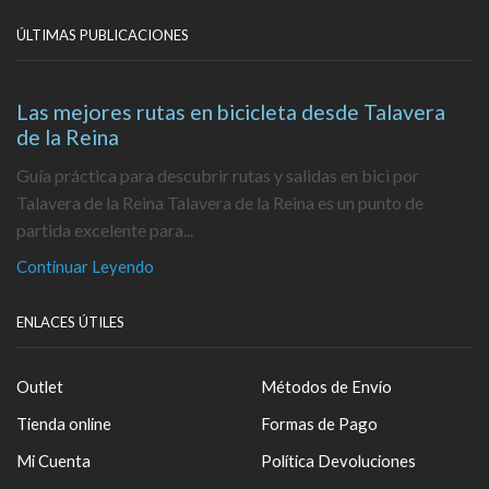
ÚLTIMAS PUBLICACIONES
Las mejores rutas en bicicleta desde Talavera
de la Reina
Guía práctica para descubrir rutas y salidas en bici por
Talavera de la Reina Talavera de la Reina es un punto de
partida excelente para...
Continuar Leyendo
ENLACES ÚTILES
Outlet
Métodos de Envío
Tienda online
Formas de Pago
Mi Cuenta
Política Devoluciones